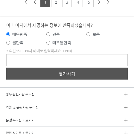
1
2
3
4
5
이 페이지에서 제공하는 정보에 만족하셨습니까?
매우만족
만족
보통
불만족
매우불만족
* 의견쓰기 : 60자 이내로 입력하세요. (0/60)
의견
쓰기
정부 관련기관 누리집
외청 및 유관기관 누리집
운영 누리집 바로가기
관련 사이트 바로가기