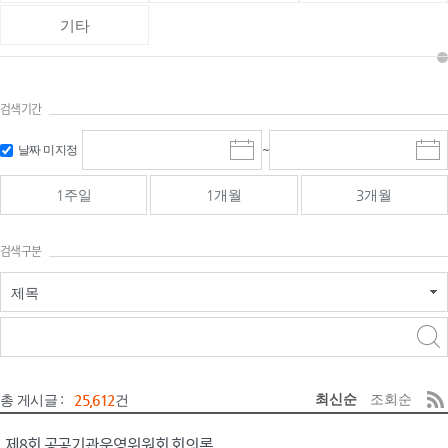
기타
검색기간
검색
검색
날짜 미지정
~
시
종
기간 시작
기간 종료
작
료
일
일
일
일
1주일
1개월
3개월
선
선
택
택
달
달
검색구분
력
력
제목
검색구분 - 검색어 입
검색
력
구분 선택
최신순
조회순
총 게시글 :
25,612
건
제8회 공공기관운영위원회 회의록