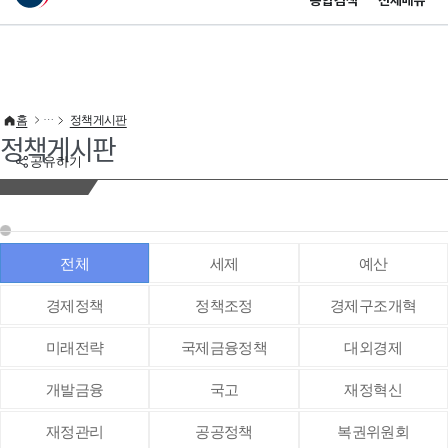
통합검색
전체메뉴
이 누리집은 대한민국 공식 전자정부 누리집입니다.
바로가기 메뉴
홈
정책게시판
정책게시판
공유하기
전체
세제
예산
경제정책
정책조정
경제구조개혁
미래전략
국제금융정책
대외경제
개발금융
국고
재정혁신
재정관리
공공정책
복권위원회