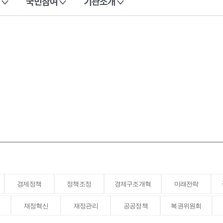
국민참여
기관소개
경제정책
정책조정
경제구조개혁
미래전략
재정혁신
재정관리
공공정책
복권위원회