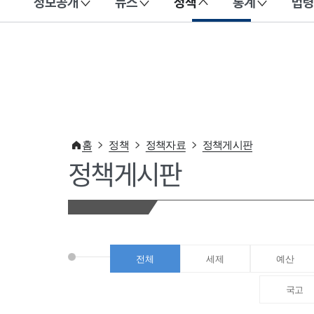
정보공개
뉴스
정책
통계
법령
이 누리집은 대한민국 공식 전자정부 누리집입니다.
홈
정책
정책자료
정책게시판
정책게시판
전체
세제
예산
국고