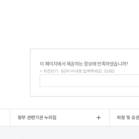
이 페이지에서 제공하는 정보에 만족하셨습니까?
* 의견쓰기 : 60자 이내로 입력하세요. (0/60)
의견쓰기
정부 관련기관 누리집
외청 및 유