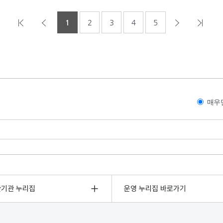
1
2
3
4
5
매우
관기관 누리집
운영 누리집 바로가기