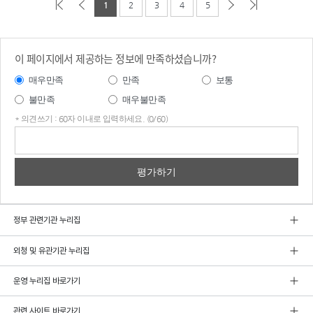
1
2
3
4
5
이 페이지에서 제공하는 정보에 만족하셨습니까?
매우만족
만족
보통
불만족
매우불만족
* 의견쓰기 : 60자 이내로 입력하세요. (0/60)
의견
쓰기
정부 관련기관 누리집
외청 및 유관기관 누리집
운영 누리집 바로가기
관련 사이트 바로가기