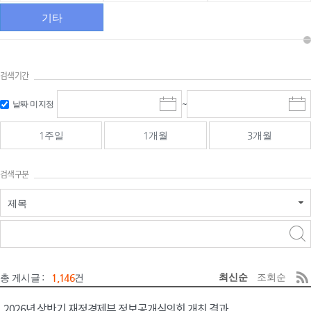
기타
검색기간
검색
검색
날짜 미지정
~
시
종
기간 시작
기간 종료
작
료
일
일
일
일
1주일
1개월
3개월
선
선
택
택
달
달
검색구분
력
력
제목
검색구분 - 검색어 입
검색
력
구분 선택
최신순
조회순
총 게시글 :
1,146
건
2026년 상반기 재정경제부 정보공개심의회 개최 결과