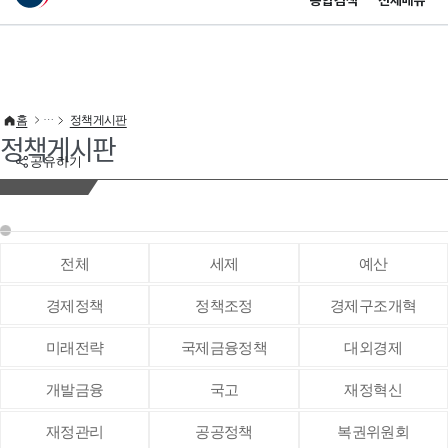
통합검색
전체메뉴
이 누리집은 대한민국 공식 전자정부 누리집입니다.
바로가기 메뉴
홈
정책게시판
정책게시판
공유하기
전체
세제
예산
경제정책
정책조정
경제구조개혁
미래전략
국제금융정책
대외경제
개발금융
국고
재정혁신
재정관리
공공정책
복권위원회