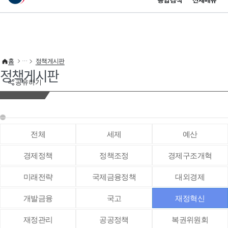
통합검색
전체메뉴
이 누리집은 대한민국 공식 전자정부 누리집입니다.
바로가기 메뉴
홈
정책게시판
정책게시판
공유하기
전체
세제
예산
경제정책
정책조정
경제구조개혁
미래전략
국제금융정책
대외경제
개발금융
국고
재정혁신
재정관리
공공정책
복권위원회