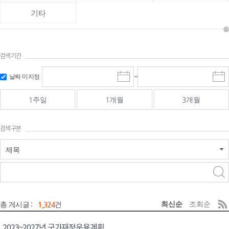
기타
검색기간
검색
검색
날짜 미지정
~
시
종
기간 시작
기간 종료
작
료
일
일
일
일
1주일
1개월
3개월
선
선
택
택
달
달
검색구분
력
력
제목
검색구분 - 검색어 입
검색
력
구분 선택
최신순
조회순
총 게시글 :
1,324
건
2023~2027년 국가재정운용계획