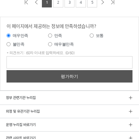
1
2
3
4
5
이 페이지에서 제공하는 정보에 만족하셨습니까?
매우만족
만족
보통
불만족
매우불만족
* 의견쓰기 : 60자 이내로 입력하세요. (0/60)
의견
쓰기
정부 관련기관 누리집
외청 및 유관기관 누리집
운영 누리집 바로가기
관련 사이트 바로가기