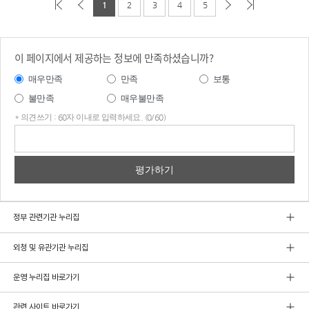
1
2
3
4
5
이 페이지에서 제공하는 정보에 만족하셨습니까?
매우만족
만족
보통
불만족
매우불만족
* 의견쓰기 : 60자 이내로 입력하세요. (0/60)
의견
쓰기
정부 관련기관 누리집
외청 및 유관기관 누리집
운영 누리집 바로가기
관련 사이트 바로가기