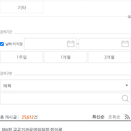
기타
검색기간
검색
검색
날짜 미지정
~
시
종
기간 시작
기간 종료
작
료
일
일
일
일
1주일
1개월
3개월
선
선
택
택
달
달
검색구분
력
력
제목
검색구분 - 검색어 입
검색
력
구분 선택
최신순
조회순
총 게시글 :
25,612
건
제8회 공공기관운영위원회 회의록