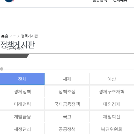
통합검색
전체메뉴
이 누리집은 대한민국 공식 전자정부 누리집입니다.
바로가기 메뉴
홈
정책게시판
정책게시판
공유하기
전체
세제
예산
경제정책
정책조정
경제구조개혁
미래전략
국제금융정책
대외경제
개발금융
국고
재정혁신
재정관리
공공정책
복권위원회