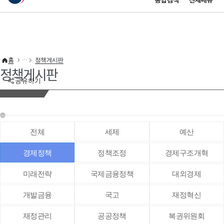
통합검색
전체메뉴
이 누리집은 대한민국 공식 전자정부 누리집입니다.
바로가기 메뉴
홈
정책게시판
정책게시판
공유하기
전체
세제
예산
경제정책
정책조정
경제구조개혁
미래전략
국제금융정책
대외경제
개발금융
국고
재정혁신
재정관리
공공정책
복권위원회