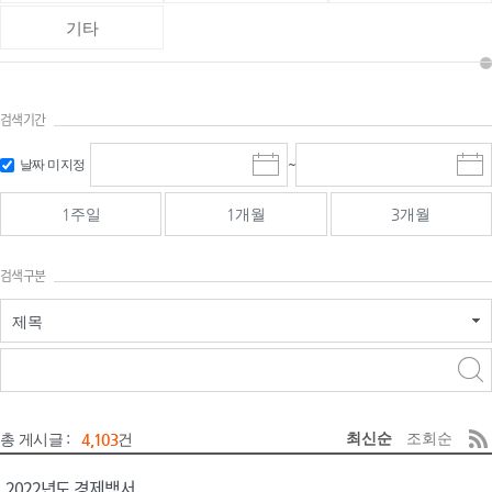
기타
검색기간
검색
검색
날짜 미지정
~
시
종
기간 시작
기간 종료
작
료
일
일
일
일
1주일
1개월
3개월
선
선
택
택
달
달
검색구분
력
력
제목
검색구분 - 검색어 입
검색
력
구분 선택
최신순
조회순
총 게시글 :
4,103
건
2022년도 경제백서