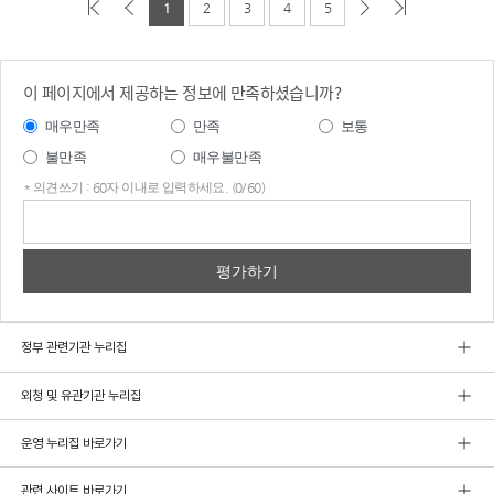
1
2
3
4
5
이 페이지에서 제공하는 정보에 만족하셨습니까?
매우만족
만족
보통
불만족
매우불만족
* 의견쓰기 : 60자 이내로 입력하세요. (0/60)
의견
쓰기
정부 관련기관 누리집
외청 및 유관기관 누리집
운영 누리집 바로가기
관련 사이트 바로가기