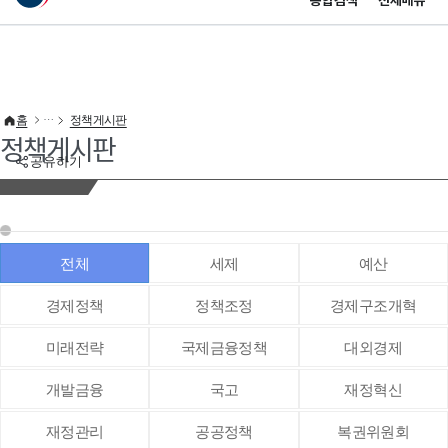
통합검색
전체메뉴
이 누리집은 대한민국 공식 전자정부 누리집입니다.
바로가기 메뉴
홈
정책게시판
정책게시판
공유하기
전체
세제
예산
경제정책
정책조정
경제구조개혁
미래전략
국제금융정책
대외경제
개발금융
국고
재정혁신
재정관리
공공정책
복권위원회