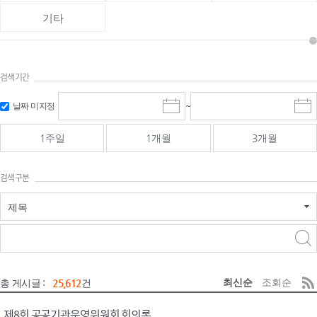
기타
검색기간
검색
검색
날짜 미지정
~
시
종
기간 시작
기간 종료
작
료
일
일
일
일
1주일
1개월
3개월
선
선
택
택
달
달
검색구분
력
력
제목
검색구분 - 검색어 입
검색
력
구분 선택
최신순
조회순
총 게시글 :
25,612
건
제8회 공공기관운영위원회 회의록