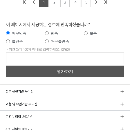
1
2
3
4
5
이 페이지에서 제공하는 정보에 만족하셨습니까?
매우만족
만족
보통
불만족
매우불만족
* 의견쓰기 : 60자 이내로 입력하세요. (0/60)
의견
쓰기
정부 관련기관 누리집
외청 및 유관기관 누리집
운영 누리집 바로가기
관련 사이트 바로가기