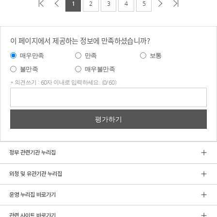
1
2
3
4
5
이 페이지에서 제공하는 정보에 만족하셨습니까?
매우만족
만족
보통
불만족
매우불만족
* 의견쓰기 : 60자 이내로 입력하세요. (0/60)
의견
쓰기
정부 관련기관 누리집
외청 및 유관기관 누리집
운영 누리집 바로가기
관련 사이트 바로가기