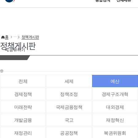
통합검색
전체메뉴
이 누리집은 대한민국 공식 전자정부 누리집입니다.
바로가기 메뉴
홈
정책게시판
정책게시판
공유하기
전체
세제
예산
경제정책
정책조정
경제구조개혁
미래전략
국제금융정책
대외경제
개발금융
국고
재정혁신
재정관리
공공정책
복권위원회