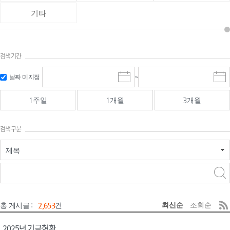
기타
검색기간
검색
검색
날짜 미지정
~
시
종
기간 시작
기간 종료
작
료
일
일
일
일
1주일
1개월
3개월
선
선
택
택
달
달
검색구분
력
력
제목
검색구분 - 검색어 입
검색
력
구분 선택
최신순
조회순
총 게시글 :
2,653
건
2025년 기금현황