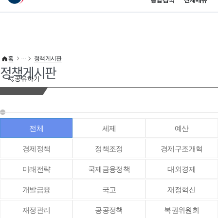
통합검색
전체메뉴
이 누리집은 대한민국 공식 전자정부 누리집입니다.
바로가기 메뉴
홈
정책게시판
정책게시판
공유하기
전체
세제
예산
경제정책
정책조정
경제구조개혁
미래전략
국제금융정책
대외경제
개발금융
국고
재정혁신
재정관리
공공정책
복권위원회