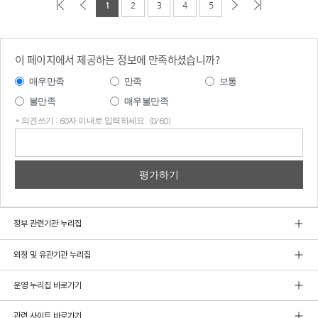
1
2
3
4
5
이 페이지에서 제공하는 정보에 만족하셨습니까?
매우만족
만족
보통
불만족
매우불만족
* 의견쓰기 : 60자 이내로 입력하세요. (0/60)
의견
쓰기
정부 관련기관 누리집
외청 및 유관기관 누리집
운영 누리집 바로가기
관련 사이트 바로가기