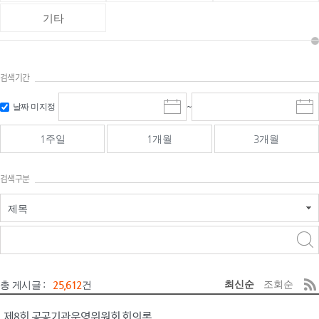
기타
검색기간
검색
검색
날짜 미지정
~
시
종
기간 시작
기간 종료
작
료
일
일
일
일
1주일
1개월
3개월
선
선
택
택
달
달
검색구분
력
력
제목
검색구분 - 검색어 입
검색
력
구분 선택
최신순
조회순
총 게시글 :
25,612
건
제8회 공공기관운영위원회 회의록