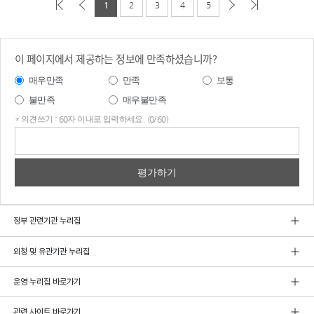
1
2
3
4
5
이 페이지에서 제공하는 정보에 만족하셨습니까?
매우만족
만족
보통
불만족
매우불만족
* 의견쓰기 : 60자 이내로 입력하세요. (0/60)
의견
쓰기
정부 관련기관 누리집
외청 및 유관기관 누리집
운영 누리집 바로가기
관련 사이트 바로가기