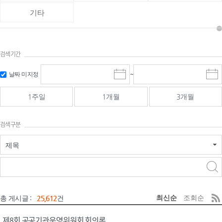
기타
검색기간
검색
검색
날짜 미지정
~
시
종
기간 시작
기간 종료
작
료
일
일
일
일
1주일
1개월
3개월
선
선
택
택
달
달
검색구분
력
력
제목
검색구분 - 검색어 입
검색
력
구분 선택
최신순
조회순
총 게시글 :
25,612
건
제8회 공공기관운영위원회 회의록