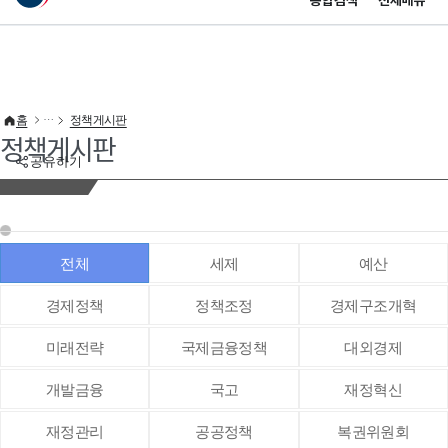
통합검색
전체메뉴
이 누리집은 대한민국 공식 전자정부 누리집입니다.
바로가기 메뉴
홈
정책게시판
정책게시판
공유하기
전체
세제
예산
경제정책
정책조정
경제구조개혁
미래전략
국제금융정책
대외경제
개발금융
국고
재정혁신
재정관리
공공정책
복권위원회