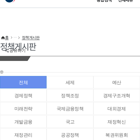
통합검색
전체메뉴
이 누리집은 대한민국 공식 전자정부 누리집입니다.
바로가기 메뉴
홈
정책게시판
정책게시판
공유하기
전체
세제
예산
경제정책
정책조정
경제구조개혁
미래전략
국제금융정책
대외경제
개발금융
국고
재정혁신
재정관리
공공정책
복권위원회