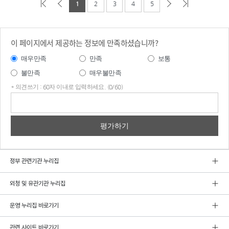
1
2
3
4
5
이 페이지에서 제공하는 정보에 만족하셨습니까?
매우만족
만족
보통
불만족
매우불만족
* 의견쓰기 : 60자 이내로 입력하세요. (0/60)
의견
쓰기
정부 관련기관 누리집
외청 및 유관기관 누리집
운영 누리집 바로가기
관련 사이트 바로가기