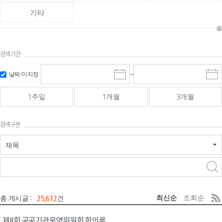
기타
검색기간
검색
검색
날짜 미지정
~
시
종
기간 시작
기간 종료
작
료
일
일
일
일
1주일
1개월
3개월
선
선
택
택
달
달
검색구분
력
력
제목
검색구분 - 검색어 입
검색
력
구분 선택
최신순
조회순
총 게시글 :
25,612
건
제8회 공공기관운영위원회 회의록