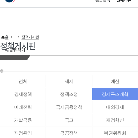
통합검색
전체메뉴
이 누리집은 대한민국 공식 전자정부 누리집입니다.
바로가기 메뉴
홈
정책게시판
정책게시판
공유하기
전체
세제
예산
경제정책
정책조정
경제구조개혁
미래전략
국제금융정책
대외경제
개발금융
국고
재정혁신
재정관리
공공정책
복권위원회