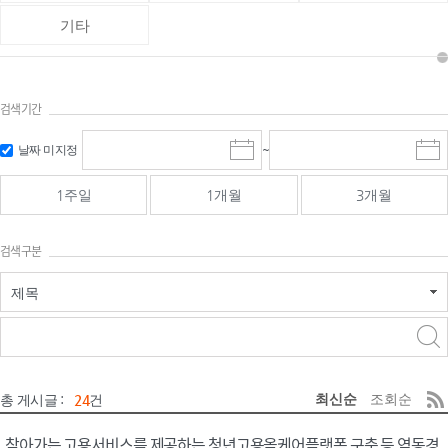
기타
검색기간
검색
검색
날짜 미지정
~
시
종
기간 시작
기간 종료
작
료
일
일
일
일
1주일
1개월
3개월
선
선
택
택
달
달
검색구분
력
력
제목
검색구분 - 검색어 입
검색
력
구분 선택
최신순
조회순
총 게시글 :
24
건
찾아가는 고용서비스를 제공하는 청년고용올케어플랫폼 구축 등 역동경