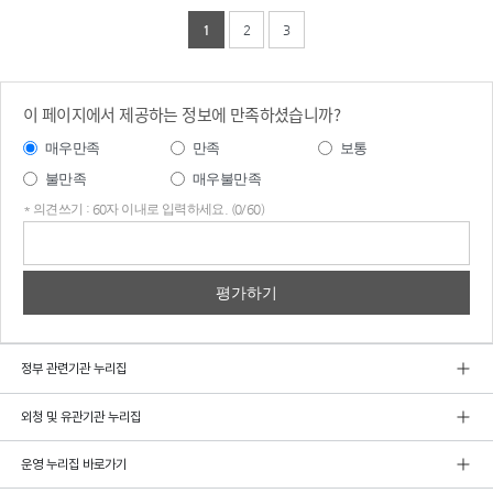
1
2
3
이 페이지에서 제공하는 정보에 만족하셨습니까?
매우만족
만족
보통
불만족
매우불만족
* 의견쓰기 : 60자 이내로 입력하세요. (0/60)
의견
쓰기
정부 관련기관 누리집
외청 및 유관기관 누리집
운영 누리집 바로가기