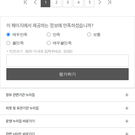
1
2
3
4
5
이 페이지에서 제공하는 정보에 만족하셨습니까?
매우만족
만족
보통
불만족
매우불만족
* 의견쓰기 : 60자 이내로 입력하세요. (0/60)
의견
쓰기
정부 관련기관 누리집
외청 및 유관기관 누리집
운영 누리집 바로가기
관련 사이트 바로가기