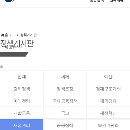
통합검색
전체메뉴
이 누리집은 대한민국 공식 전자정부 누리집입니다.
바로가기 메뉴
홈
정책게시판
정책게시판
공유하기
전체
세제
예산
경제정책
정책조정
경제구조개혁
미래전략
국제금융정책
대외경제
개발금융
국고
재정혁신
재정관리
공공정책
복권위원회