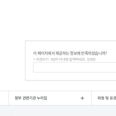
이 페이지에서 제공하는 정보에 만족하셨습니까?
* 의견쓰기 : 60자 이내로 입력하세요. (0/60)
의견쓰기
정부 관련기관 누리집
외청 및 유