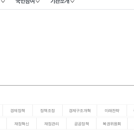
국민참여
기관소개
경제정책
정책조정
경제구조개혁
미래전략
재정혁신
재정관리
공공정책
복권위원회