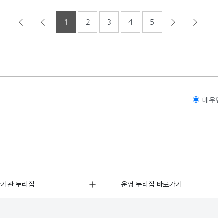
1
2
3
4
5
매우
관기관 누리집
운영 누리집 바로가기