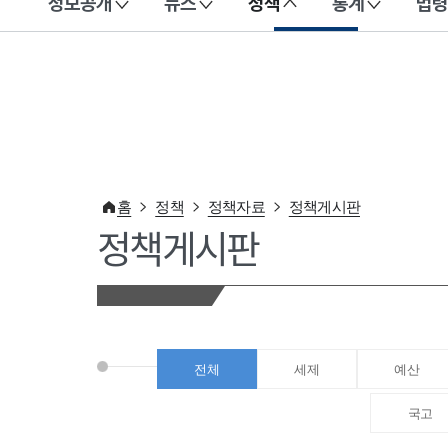
정보공개
뉴스
정책
통계
법령
이 누리집은 대한민국 공식 전자정부 누리집입니다.
홈
정책
정책자료
정책게시판
정책게시판
전체
세제
예산
국고