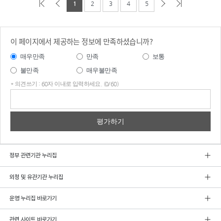
1
2
3
4
5
이 페이지에서 제공하는 정보에 만족하셨습니까?
매우만족
만족
보통
불만족
매우불만족
* 의견쓰기 : 60자 이내로 입력하세요. (0/60)
의견
쓰기
정부 관련기관 누리집
외청 및 유관기관 누리집
운영 누리집 바로가기
관련 사이트 바로가기