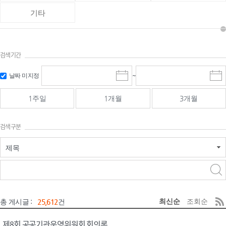
기타
검색기간
검색
검색
날짜 미지정
~
시
종
기간 시작
기간 종료
작
료
일
일
일
일
1주일
1개월
3개월
선
선
택
택
달
달
검색구분
력
력
제목
검색구분 - 검색어 입
검색
력
구분 선택
최신순
조회순
총 게시글 :
25,612
건
제8회 공공기관운영위원회 회의록