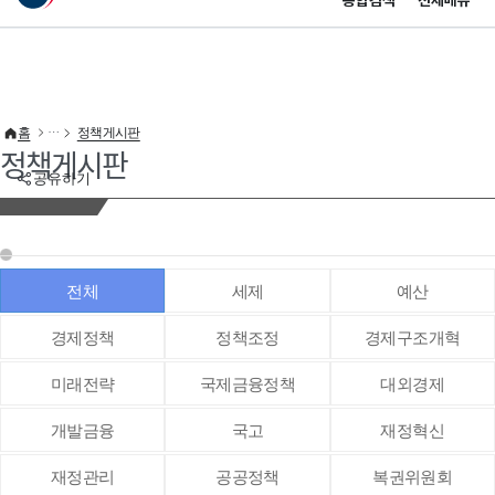
통합검색
전체메뉴
이 누리집은 대한민국 공식 전자정부 누리집입니다.
바로가기 메뉴
홈
정책게시판
정책게시판
공유하기
전체
세제
예산
경제정책
정책조정
경제구조개혁
미래전략
국제금융정책
대외경제
개발금융
국고
재정혁신
재정관리
공공정책
복권위원회