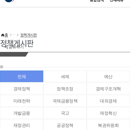
통합검색
전체메뉴
이 누리집은 대한민국 공식 전자정부 누리집입니다.
바로가기 메뉴
홈
정책게시판
정책게시판
공유하기
전체
세제
예산
경제정책
정책조정
경제구조개혁
미래전략
국제금융정책
대외경제
개발금융
국고
재정혁신
재정관리
공공정책
복권위원회