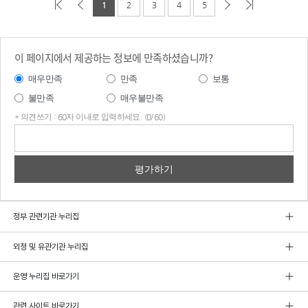
1
2
3
4
5
이 페이지에서 제공하는 정보에 만족하셨습니까?
매우만족
만족
보통
불만족
매우불만족
* 의견쓰기 : 60자 이내로 입력하세요. (0/60)
의견
쓰기
정부 관련기관 누리집
외청 및 유관기관 누리집
운영 누리집 바로가기
관련 사이트 바로가기