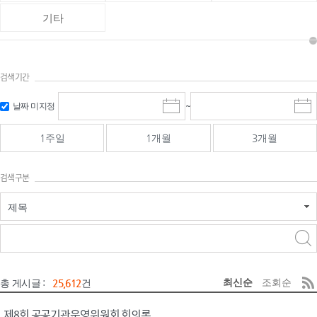
기타
검색기간
검색
검색
날짜 미지정
~
시
종
기간 시작
기간 종료
작
료
일
일
일
일
1주일
1개월
3개월
선
선
택
택
달
달
검색구분
력
력
제목
검색구분 - 검색어 입
검색
력
구분 선택
최신순
조회순
총 게시글 :
25,612
건
제8회 공공기관운영위원회 회의록