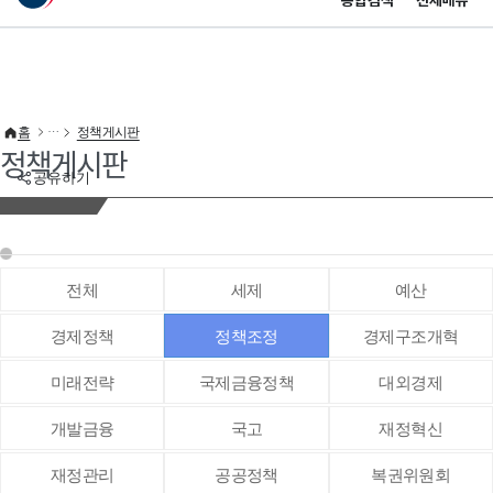
통합검색
전체메뉴
이 누리집은 대한민국 공식 전자정부 누리집입니다.
바로가기 메뉴
홈
정책게시판
정책게시판
공유하기
전체
세제
예산
경제정책
정책조정
경제구조개혁
미래전략
국제금융정책
대외경제
개발금융
국고
재정혁신
재정관리
공공정책
복권위원회