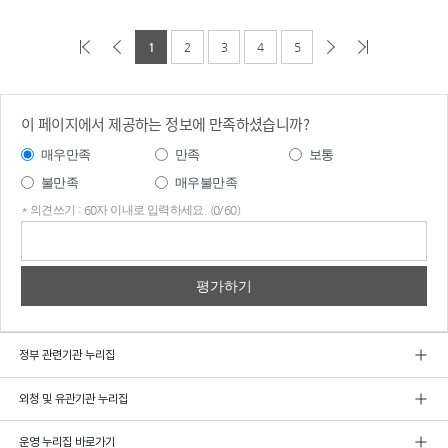
1
2
3
4
5
이 페이지에서 제공하는 정보에 만족하셨습니까?
매우만족
만족
보통
불만족
매우불만족
* 의견쓰기 : 60자 이내로 입력하세요. (0/60)
의견
쓰기
정부 관련기관 누리집
외청 및 유관기관 누리집
운영 누리집 바로가기