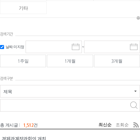
기타
검색기간
검색
검색
날짜 미지정
~
시
종
기간 시작
기간 종료
작
료
일
일
일
일
1주일
1개월
3개월
선
선
택
택
달
달
검색구분
력
력
제목
검색구분 - 검색어 입
검색
력
구분 선택
최신순
조회순
총 게시글 :
1,512
건
경제관계장관회의 개최