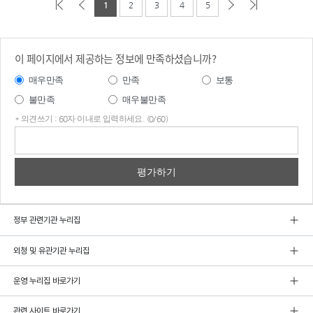
1
2
3
4
5
이 페이지에서 제공하는 정보에 만족하셨습니까?
매우만족
만족
보통
불만족
매우불만족
* 의견쓰기 : 60자 이내로 입력하세요. (0/60)
의견
쓰기
정부 관련기관 누리집
외청 및 유관기관 누리집
운영 누리집 바로가기
관련 사이트 바로가기