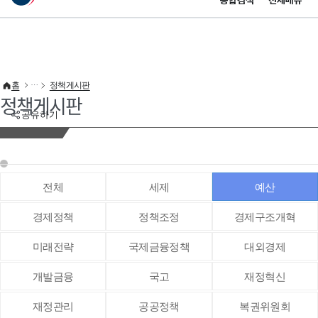
통합검색
전체메뉴
이 누리집은 대한민국 공식 전자정부 누리집입니다.
바로가기 메뉴
홈
정책게시판
정책게시판
공유하기
전체
세제
예산
경제정책
정책조정
경제구조개혁
미래전략
국제금융정책
대외경제
개발금융
국고
재정혁신
재정관리
공공정책
복권위원회