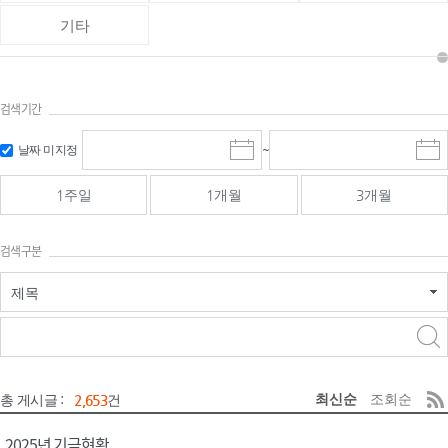
기타
검색기간
검색
검색
날짜 미지정
~
시
종
기간 시작
기간 종료
작
료
일
일
일
일
1주일
1개월
3개월
선
선
택
택
달
달
검색구분
력
력
제목
검색구분 - 검색어 입
검색
력
구분 선택
최신순
조회순
총 게시글 :
2,653
건
2025년 기금현황