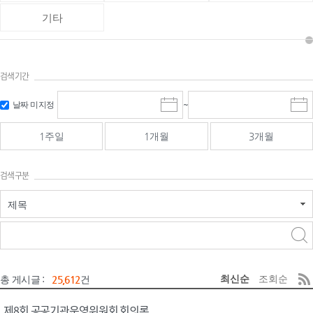
기타
검색기간
검색
검색
날짜 미지정
~
시
종
기간 시작
기간 종료
작
료
일
일
일
일
1주일
1개월
3개월
선
선
택
택
달
달
검색구분
력
력
제목
검색구분 - 검색어 입
검색
력
구분 선택
최신순
조회순
총 게시글 :
25,612
건
제8회 공공기관운영위원회 회의록