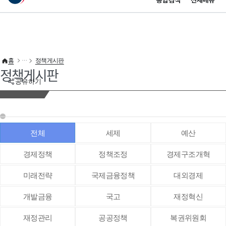
통합검색
전체메뉴
이 누리집은 대한민국 공식 전자정부 누리집입니다.
바로가기 메뉴
홈
정책게시판
정책게시판
공유하기
전체
세제
예산
경제정책
정책조정
경제구조개혁
미래전략
국제금융정책
대외경제
개발금융
국고
재정혁신
재정관리
공공정책
복권위원회