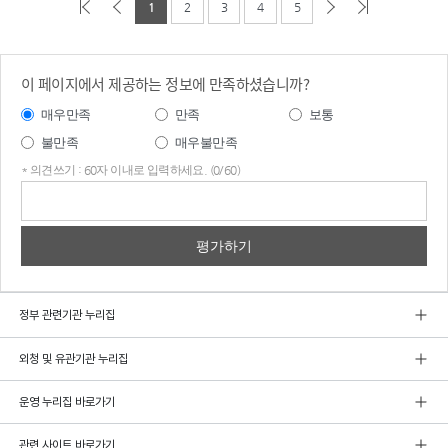
1
2
3
4
5
이 페이지에서 제공하는 정보에 만족하셨습니까?
매우만족
만족
보통
불만족
매우불만족
* 의견쓰기 : 60자 이내로 입력하세요. (0/60)
의견
쓰기
정부 관련기관 누리집
외청 및 유관기관 누리집
운영 누리집 바로가기
관련 사이트 바로가기