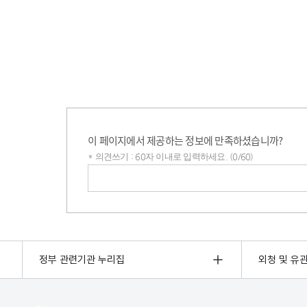
이 페이지에서 제공하는 정보에 만족하셨습니까?
* 의견쓰기 : 60자 이내로 입력하세요. (0/60)
의견쓰기
정부 관련기관 누리집
외청 및 유