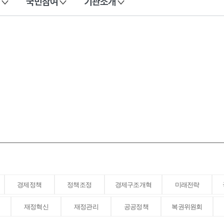
국민참여
기관소개
경제정책
정책조정
경제구조개혁
미래전략
재정혁신
재정관리
공공정책
복권위원회