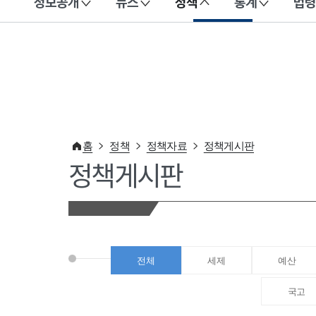
정보공개
뉴스
정책
통계
법령
이 누리집은 대한민국 공식 전자정부 누리집입니다.
홈
정책
정책자료
정책게시판
정책게시판
전체
세제
예산
국고