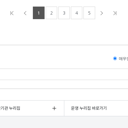
1
2
3
4
5
매우
관기관 누리집
운영 누리집 바로가기