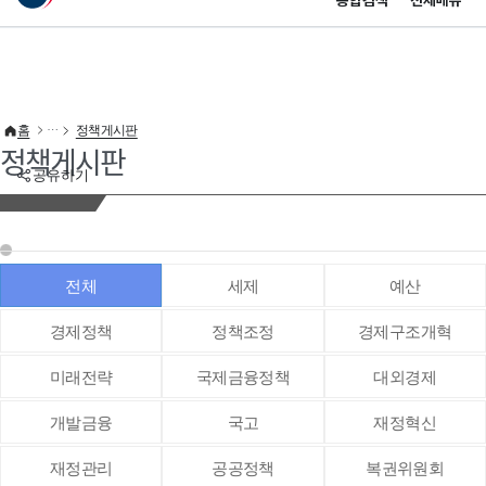
통합검색
전체메뉴
이 누리집은 대한민국 공식 전자정부 누리집입니다.
바로가기 메뉴
홈
정책게시판
정책게시판
공유하기
전체
세제
예산
경제정책
정책조정
경제구조개혁
미래전략
국제금융정책
대외경제
개발금융
국고
재정혁신
재정관리
공공정책
복권위원회