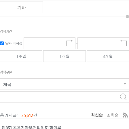
기타
검색기간
검색
검색
날짜 미지정
~
시
종
기간 시작
기간 종료
작
료
일
일
일
일
1주일
1개월
3개월
선
선
택
택
달
달
검색구분
력
력
제목
검색구분 - 검색어 입
검색
력
구분 선택
최신순
조회순
총 게시글 :
25,612
건
제8회 공공기관운영위원회 회의록