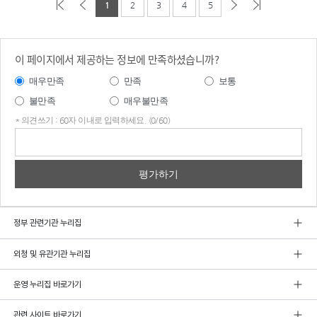
1
2
3
4
5
이 페이지에서 제공하는 정보에 만족하셨습니까?
매우만족
만족
보통
불만족
매우불만족
* 의견쓰기 : 60자 이내로 입력하세요. (0/60)
의견
쓰기
정부 관련기관 누리집
외청 및 유관기관 누리집
운영 누리집 바로가기
관련 사이트 바로가기