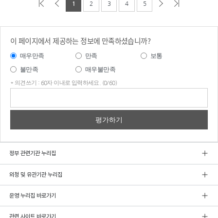
1
2
3
4
5
이 페이지에서 제공하는 정보에 만족하셨습니까?
매우만족
만족
보통
불만족
매우불만족
* 의견쓰기 : 60자 이내로 입력하세요. (0/60)
의견
쓰기
정부 관련기관 누리집
외청 및 유관기관 누리집
운영 누리집 바로가기
관련 사이트 바로가기