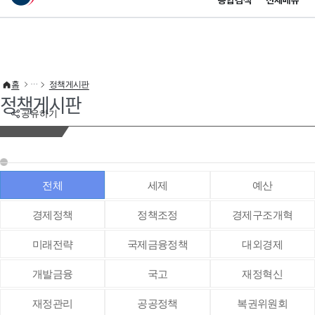
통합검색
전체메뉴
이 누리집은 대한민국 공식 전자정부 누리집입니다.
바로가기 메뉴
홈
정책게시판
정책게시판
공유하기
전체
세제
예산
경제정책
정책조정
경제구조개혁
미래전략
국제금융정책
대외경제
개발금융
국고
재정혁신
재정관리
공공정책
복권위원회