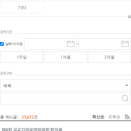
기타
검색기간
검색
검색
날짜 미지정
~
시
종
기간 시작
기간 종료
작
료
일
일
일
일
1주일
1개월
3개월
선
선
택
택
달
달
검색구분
력
력
제목
검색구분 - 검색어 입
검색
력
구분 선택
최신순
조회순
총 게시글 :
25,612
건
제8회 공공기관운영위원회 회의록