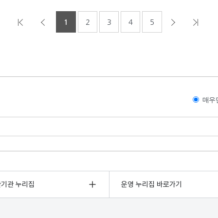
1
2
3
4
5
매우
관기관 누리집
운영 누리집 바로가기