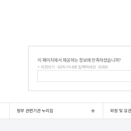
이 페이지에서 제공하는 정보에 만족하셨습니까?
* 의견쓰기 : 60자 이내로 입력하세요. (0/60)
의견쓰기
정부 관련기관 누리집
외청 및 유