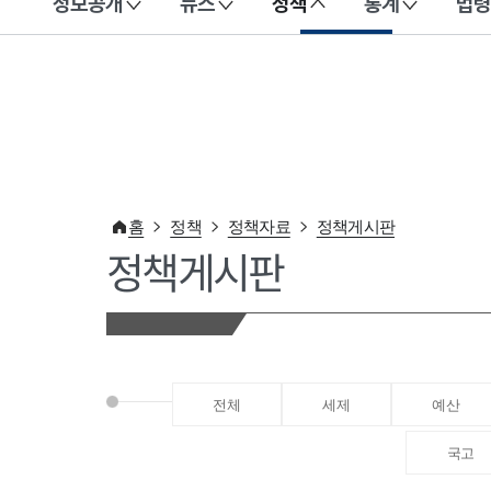
정보공개
뉴스
정책
통계
법령
이 누리집은 대한민국 공식 전자정부 누리집입니다.
홈
정책
정책자료
정책게시판
정책게시판
전체
세제
예산
국고