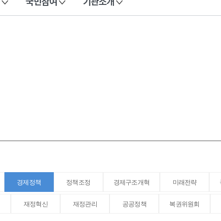
국민참여
기관소개
경제정책
정책조정
경제구조개혁
미래전략
재정혁신
재정관리
공공정책
복권위원회