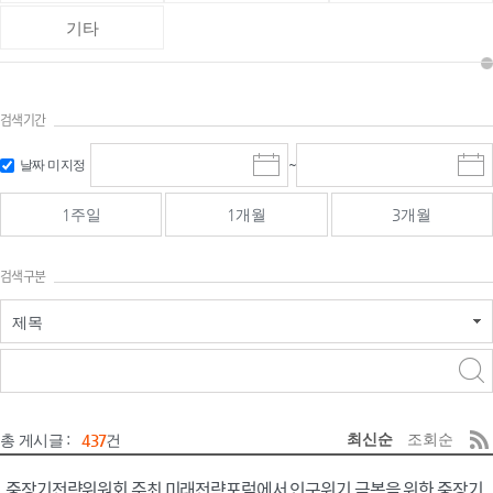
기타
검색기간
검색
검색
날짜 미지정
~
시
종
기간 시작
기간 종료
작
료
일
일
일
일
1주일
1개월
3개월
선
선
택
택
달
달
검색구분
력
력
제목
검색구분 - 검색어 입
검색
력
구분 선택
최신순
조회순
총 게시글 :
437
건
중장기전략위원회 주최 미래전략포럼에서 인구위기 극복을 위한 중장기