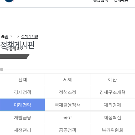
통합검색
전체메뉴
이 누리집은 대한민국 공식 전자정부 누리집입니다.
바로가기 메뉴
홈
정책게시판
정책게시판
공유하기
전체
세제
예산
경제정책
정책조정
경제구조개혁
미래전략
국제금융정책
대외경제
개발금융
국고
재정혁신
재정관리
공공정책
복권위원회