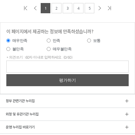
1
2
3
4
5
이 페이지에서 제공하는 정보에 만족하셨습니까?
매우만족
만족
보통
불만족
매우불만족
* 의견쓰기 : 60자 이내로 입력하세요. (0/60)
의견
쓰기
정부 관련기관 누리집
외청 및 유관기관 누리집
운영 누리집 바로가기