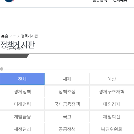
통합검색
전체메뉴
이 누리집은 대한민국 공식 전자정부 누리집입니다.
바로가기 메뉴
홈
정책게시판
정책게시판
공유하기
전체
세제
예산
경제정책
정책조정
경제구조개혁
미래전략
국제금융정책
대외경제
개발금융
국고
재정혁신
재정관리
공공정책
복권위원회