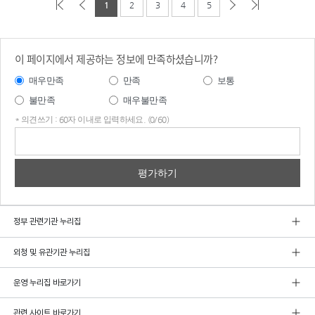
1
2
3
4
5
이 페이지에서 제공하는 정보에 만족하셨습니까?
매우만족
만족
보통
불만족
매우불만족
* 의견쓰기 : 60자 이내로 입력하세요. (0/60)
의견
쓰기
정부 관련기관 누리집
외청 및 유관기관 누리집
운영 누리집 바로가기
관련 사이트 바로가기