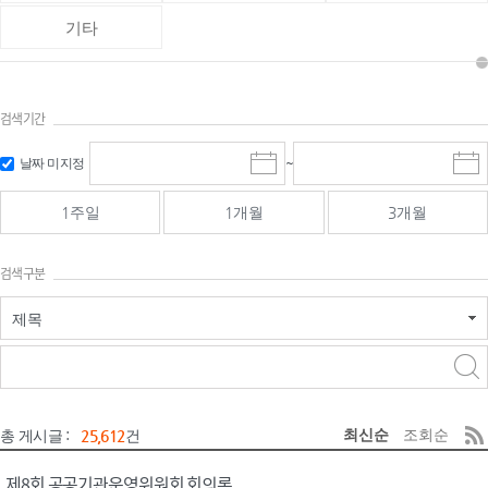
기타
검색기간
검색
검색
날짜 미지정
~
시
종
기간 시작
기간 종료
작
료
일
일
일
일
1주일
1개월
3개월
선
선
택
택
달
달
검색구분
력
력
제목
검색구분 - 검색어 입
검색
력
구분 선택
최신순
조회순
총 게시글 :
25,612
건
제8회 공공기관운영위원회 회의록