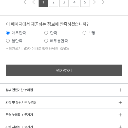
1
2
3
4
5
이 페이지에서 제공하는 정보에 만족하셨습니까?
매우만족
만족
보통
불만족
매우불만족
* 의견쓰기 : 60자 이내로 입력하세요. (0/60)
의견
쓰기
정부 관련기관 누리집
외청 및 유관기관 누리집
운영 누리집 바로가기
관련 사이트 바로가기