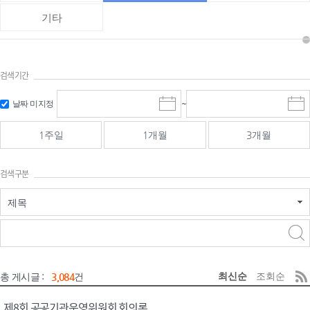
기타
검색기간
검색
검색
날짜 미지정
~
시
종
기간 시작
기간 종료
작
료
일
일
일
일
1주일
1개월
3개월
선
선
택
택
달
달
검색구분
력
력
제목
검색구분 - 검색어 입
검색
력
구분 선택
최신순
조회순
총 게시글 :
3,084
건
제8회 공공기관운영위원회 회의록