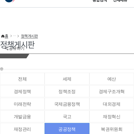
통합검색
전체메뉴
이 누리집은 대한민국 공식 전자정부 누리집입니다.
바로가기 메뉴
홈
정책게시판
정책게시판
공유하기
전체
세제
예산
경제정책
정책조정
경제구조개혁
미래전략
국제금융정책
대외경제
개발금융
국고
재정혁신
재정관리
공공정책
복권위원회