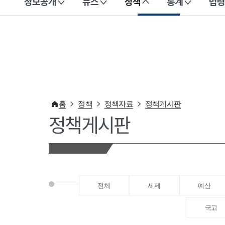
정보공개
뉴스
정책
통계
법령
이 누리집은 대한민국 공식 전자정부 누리집입니다.
홈
정책
정책자료
정책게시판
정책게시판
전체
세제
예산
국고