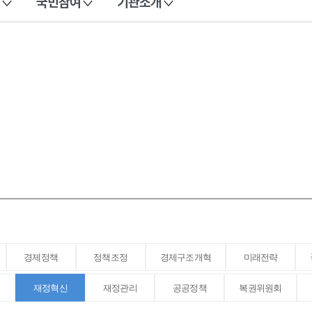
국민참여
기관소개
경제정책
정책조정
경제구조개혁
미래전략
재정혁신
재정관리
공공정책
복권위원회