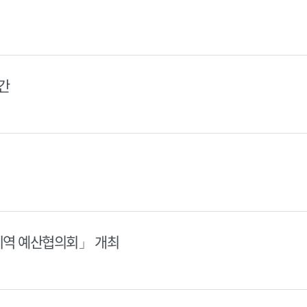
간
지역 예산협의회」 개최