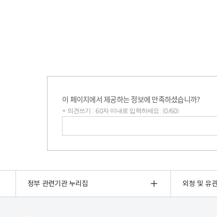
이 페이지에서 제공하는 정보에 만족하셨습니까?
* 의견쓰기 : 60자 이내로 입력하세요. (0/60)
의견쓰기
정부 관련기관 누리집
외청 및 유