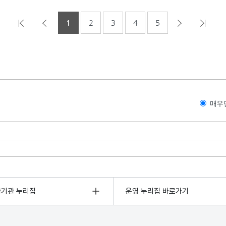
1
2
3
4
5
매우
관기관 누리집
운영 누리집 바로가기