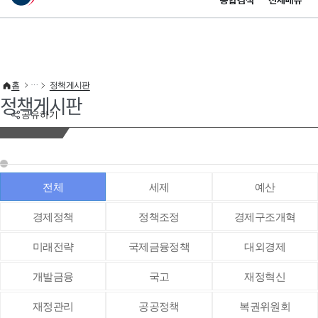
통합검색
전체메뉴
이 누리집은 대한민국 공식 전자정부 누리집입니다.
바로가기 메뉴
홈
정책게시판
정책게시판
공유하기
전체
세제
예산
경제정책
정책조정
경제구조개혁
미래전략
국제금융정책
대외경제
개발금융
국고
재정혁신
재정관리
공공정책
복권위원회