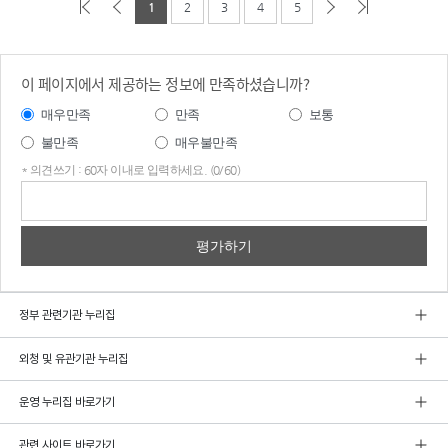
1
2
3
4
5
이 페이지에서 제공하는 정보에 만족하셨습니까?
매우만족
만족
보통
불만족
매우불만족
* 의견쓰기 : 60자 이내로 입력하세요. (0/60)
의견
쓰기
정부 관련기관 누리집
외청 및 유관기관 누리집
운영 누리집 바로가기
관련 사이트 바로가기