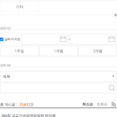
기타
검색기간
검색
검색
날짜 미지정
~
시
종
기간 시작
기간 종료
작
료
일
일
일
일
1주일
1개월
3개월
선
선
택
택
달
달
검색구분
력
력
제목
검색구분 - 검색어 입
검색
력
구분 선택
최신순
조회순
총 게시글 :
25,612
건
제8회 공공기관운영위원회 회의록