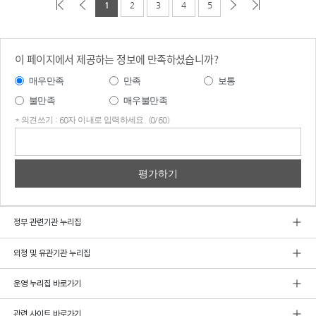
1
2
3
4
5
이 페이지에서 제공하는 정보에 만족하셨습니까?
매우만족
만족
보통
불만족
매우불만족
* 의견쓰기 : 60자 이내로 입력하세요. (0/60)
의견
쓰기
정부 관련기관 누리집
외청 및 유관기관 누리집
운영 누리집 바로가기
관련 사이트 바로가기