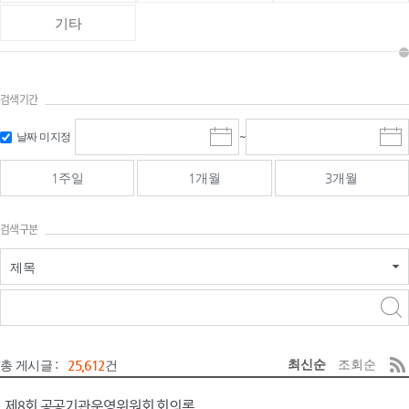
기타
검색기간
검색
검색
날짜 미지정
~
시
종
기간 시작
기간 종료
작
료
일
일
일
일
1주일
1개월
3개월
선
선
택
택
달
달
검색구분
력
력
제목
검색구분 - 검색어 입
검색
력
구분 선택
최신순
조회순
총 게시글 :
25,612
건
제8회 공공기관운영위원회 회의록