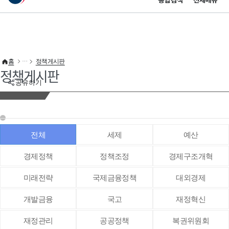
통합검색
전체메뉴
이 누리집은 대한민국 공식 전자정부 누리집입니다.
바로가기 메뉴
홈
정책게시판
정책게시판
공유하기
전체
세제
예산
경제정책
정책조정
경제구조개혁
미래전략
국제금융정책
대외경제
개발금융
국고
재정혁신
재정관리
공공정책
복권위원회