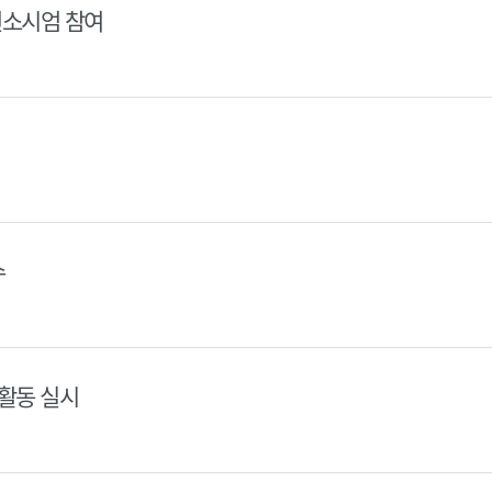
컨소시엄 참여
수
활동 실시