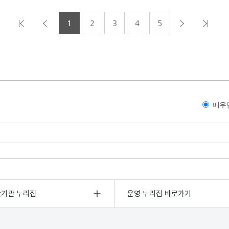
1
2
3
4
5
매우
관기관 누리집
운영 누리집 바로가기