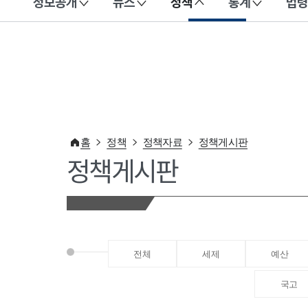
정보공개
뉴스
정책
통계
법령
이 누리집은 대한민국 공식 전자정부 누리집입니다.
홈
정책
정책자료
정책게시판
정책게시판
전체
세제
예산
국고