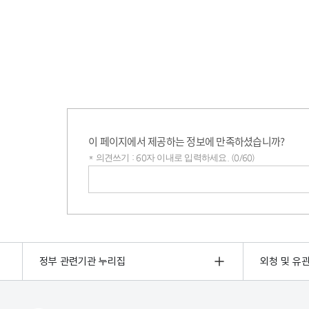
이 페이지에서 제공하는 정보에 만족하셨습니까?
* 의견쓰기 : 60자 이내로 입력하세요. (0/60)
의견쓰기
정부 관련기관 누리집
외청 및 유