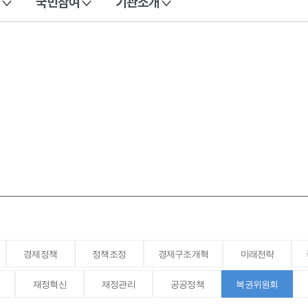
국민참여
기관소개
경제정책
정책조정
경제구조개혁
미래전략
재정혁신
재정관리
공공정책
복권위원회