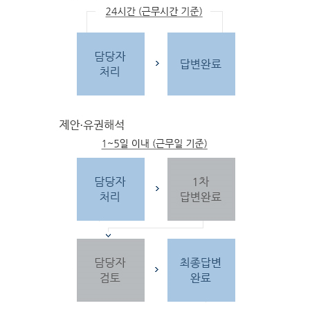
문
자
주하는 질문 및 유
사한 민원
을 참고합
니다.
3단
계 민원신
청
찾
으시는 내
용이 없을 경우 민
원신
청을 합니다.