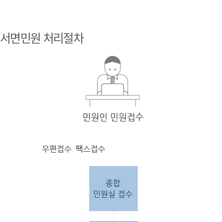
민원
인 민원접
서면민원 처리절차
수
민원
인의 단순
질의
인 경우
담당
자 처리 후 답변완료.
민원
인의 제안·유
권해
석인 경우
담당
자 처리 후 1차 답변완료. 이후 담
당자
검토 후 최종
답변완료.