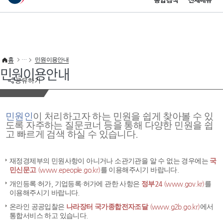
통합검색
전체메뉴
이 누리집은 대한민국 공식 전자정부 누리집입니다.
바로가기 메뉴
홈
민원이용안내
민원이용안내
공유하기
민원인
이 처리하고자 하는 민원을 쉽게 찾아볼 수 있
도록 자주하는 질문코너 등을 통해 다양한 민원을 쉽
고 빠르게 검색 하실 수 있습니다.
재정경제부의 민원사항이 아니거나 소관기관을 알 수 없는 경우에는
국
민신문고
(www.epeople.go.kr)
를 이용해주시기 바랍니다.
개인등록·허가, 기업등록·허가에 관한 사항은
정부24
(www.gov.kr)
를
이용해주시기 바랍니다.
온라인 공공입찰은
나라장터 국가종합전자조달
(www.g2b.go.kr)
에서
통합서비스 하고 있습니다.