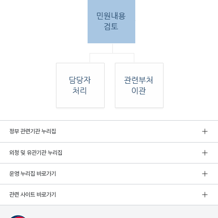
민원
정부 관련기관 누리집
인 민원접
수
외청 및 유관기관 누리집
민원
인이 우편, 팩스, 직접 방문하여 민원 접수. 종
합민
운영 누리집 바로가기
원실
에서 접수 후 민원
관련 사이트 바로가기
내용 검토. 그 후 해당 담당자 처리, 혹은 관련
부처
로 이관