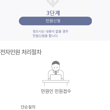
1단계 민
원사
전자민원 처리절차
례조
회
검색
어를 입력
한 후 검색을 클릭
하여 입력
한 키
워드와 유
사
한 내용을 찾
아봅니다.
2단계 자
주묻
는질