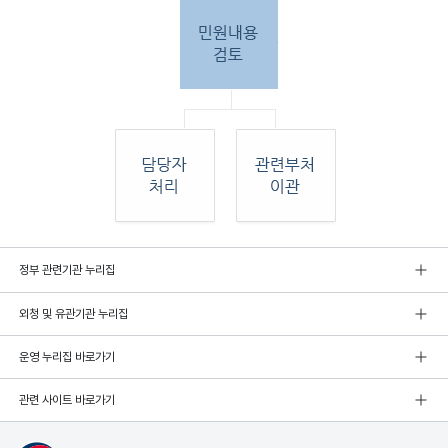
민원
정부 관련기관 누리집
인 민원접
수
외청 및 유관기관 누리집
민원
인이 우편, 팩스, 직접 방문하여 민원 접수. 종
합민
운영 누리집 바로가기
원실
에서 접수 후 민원
관련 사이트 바로가기
내용 검토. 그 후 해당 담당자 처리, 혹은 관련
부처
로 이관