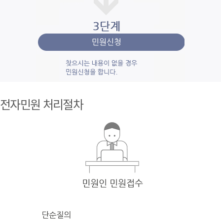
1단계 민
원사
전자민원 처리절차
례조
회
검색
어를 입력
한 후 검색을 클릭
하여 입력
한 키
워드와 유
사
한 내용을 찾
아봅니다.
2단계 자
주묻
는질