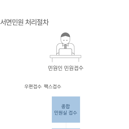
민원
인 민원접
서면민원 처리절차
수
민원
인의 단순
질의
인 경우
담당
자 처리 후 답변완료.
민원
인의 제안·유
권해
석인 경우
담당
자 처리 후 1차 답변완료. 이후 담
당자
검토 후 최종
답변완료.