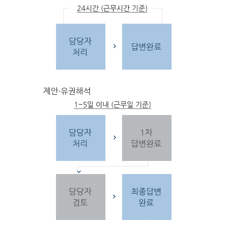
문
자
주하는 질문 및 유
사한 민원
을 참고합
니다.
3단
계 민원신
청
찾
으시는 내
용이 없을 경우 민
원신
청을 합니다.