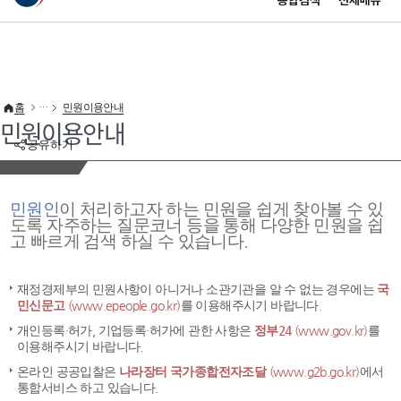
통합검색
전체메뉴
이 누리집은 대한민국 공식 전자정부 누리집입니다.
바로가기 메뉴
홈
민원이용안내
민원이용안내
공유하기
민원인
이 처리하고자 하는 민원을 쉽게 찾아볼 수 있
도록 자주하는 질문코너 등을 통해 다양한 민원을 쉽
고 빠르게 검색 하실 수 있습니다.
재정경제부의 민원사항이 아니거나 소관기관을 알 수 없는 경우에는
국
민신문고
(www.epeople.go.kr)
를 이용해주시기 바랍니다.
개인등록·허가, 기업등록·허가에 관한 사항은
정부24
(www.gov.kr)
를
이용해주시기 바랍니다.
온라인 공공입찰은
나라장터 국가종합전자조달
(www.g2b.go.kr)
에서
통합서비스 하고 있습니다.