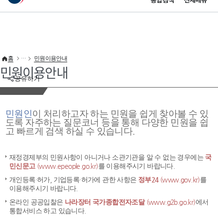
통합검색
전체메뉴
이 누리집은 대한민국 공식 전자정부 누리집입니다.
바로가기 메뉴
홈
민원이용안내
민원이용안내
공유하기
민원인
이 처리하고자 하는 민원을 쉽게 찾아볼 수 있
도록 자주하는 질문코너 등을 통해 다양한 민원을 쉽
고 빠르게 검색 하실 수 있습니다.
재정경제부의 민원사항이 아니거나 소관기관을 알 수 없는 경우에는
국
민신문고
(www.epeople.go.kr)
를 이용해주시기 바랍니다.
개인등록·허가, 기업등록·허가에 관한 사항은
정부24
(www.gov.kr)
를
이용해주시기 바랍니다.
온라인 공공입찰은
나라장터 국가종합전자조달
(www.g2b.go.kr)
에서
통합서비스 하고 있습니다.