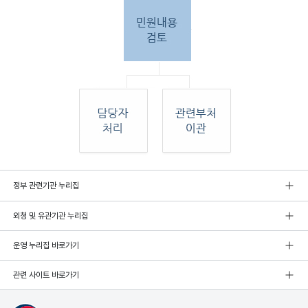
민원
정부 관련기관 누리집
인 민원접
수
외청 및 유관기관 누리집
민원
인이 우편, 팩스, 직접 방문하여 민원 접수. 종
합민
운영 누리집 바로가기
원실
에서 접수 후 민원
관련 사이트 바로가기
내용 검토. 그 후 해당 담당자 처리, 혹은 관련
부처
로 이관