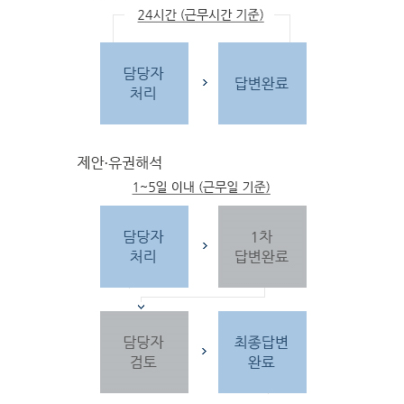
문
자
주하는 질문 및 유
사한 민원
을 참고합
니다.
3단
계 민원신
청
찾
으시는 내
용이 없을 경우 민
원신
청을 합니다.