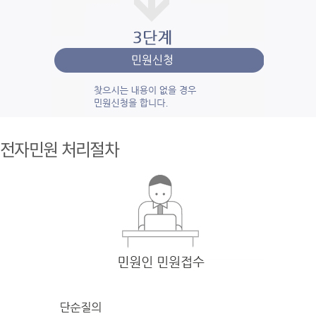
1단계 민
원사
전자민원 처리절차
례조
회
검색
어를 입력
한 후 검색을 클릭
하여 입력
한 키
워드와 유
사
한 내용을 찾
아봅니다.
2단계 자
주묻
는질