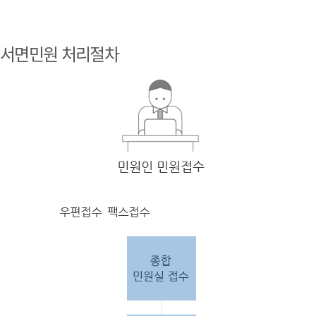
민원
인 민원접
서면민원 처리절차
수
민원
인의 단순
질의
인 경우
담당
자 처리 후 답변완료.
민원
인의 제안·유
권해
석인 경우
담당
자 처리 후 1차 답변완료. 이후 담
당자
검토 후 최종
답변완료.