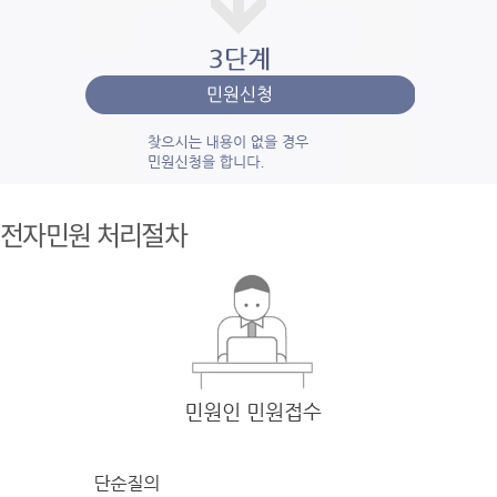
1단계 민
원사
전자민원 처리절차
례조
회
검색
어를 입력
한 후 검색을 클릭
하여 입력
한 키
워드와 유
사
한 내용을 찾
아봅니다.
2단계 자
주묻
는질