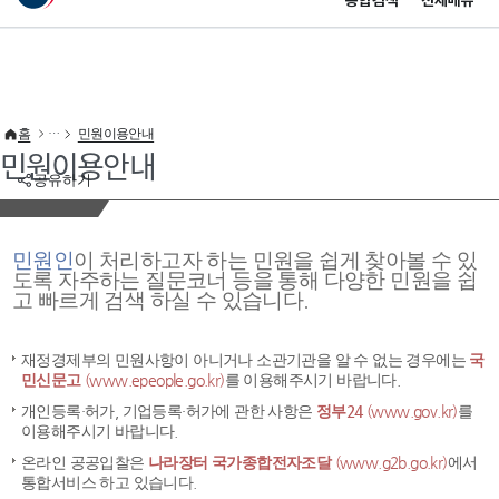
통합검색
전체메뉴
이 누리집은 대한민국 공식 전자정부 누리집입니다.
바로가기 메뉴
홈
민원이용안내
민원이용안내
공유하기
민원인
이 처리하고자 하는 민원을 쉽게 찾아볼 수 있
도록 자주하는 질문코너 등을 통해 다양한 민원을 쉽
고 빠르게 검색 하실 수 있습니다.
재정경제부의 민원사항이 아니거나 소관기관을 알 수 없는 경우에는
국
민신문고
(www.epeople.go.kr)
를 이용해주시기 바랍니다.
개인등록·허가, 기업등록·허가에 관한 사항은
정부24
(www.gov.kr)
를
이용해주시기 바랍니다.
온라인 공공입찰은
나라장터 국가종합전자조달
(www.g2b.go.kr)
에서
통합서비스 하고 있습니다.