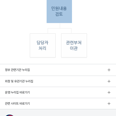
민원
정부 관련기관 누리집
인 민원접
수
외청 및 유관기관 누리집
민원
인이 우편, 팩스, 직접 방문하여 민원 접수. 종
합민
운영 누리집 바로가기
원실
에서 접수 후 민원
관련 사이트 바로가기
내용 검토. 그 후 해당 담당자 처리, 혹은 관련
부처
로 이관