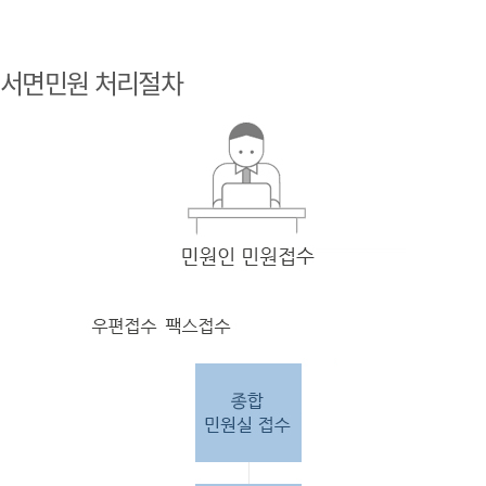
민원
인 민원접
서면민원 처리절차
수
민원
인의 단순
질의
인 경우
담당
자 처리 후 답변완료.
민원
인의 제안·유
권해
석인 경우
담당
자 처리 후 1차 답변완료. 이후 담
당자
검토 후 최종
답변완료.