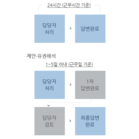
문
자
주하는 질문 및 유
사한 민원
을 참고합
니다.
3단
계 민원신
청
찾
으시는 내
용이 없을 경우 민
원신
청을 합니다.