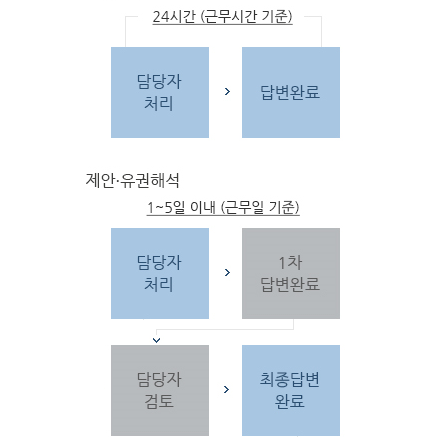
문
자
주하는 질문 및 유
사한 민원
을 참고합
니다.
3단
계 민원신
청
찾
으시는 내
용이 없을 경우 민
원신
청을 합니다.