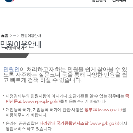
통합검색
전체메뉴
이 누리집은 대한민국 공식 전자정부 누리집입니다.
바로가기 메뉴
홈
민원이용안내
민원이용안내
공유하기
민원인
이 처리하고자 하는 민원을 쉽게 찾아볼 수 있
도록 자주하는 질문코너 등을 통해 다양한 민원을 쉽
고 빠르게 검색 하실 수 있습니다.
재정경제부의 민원사항이 아니거나 소관기관을 알 수 없는 경우에는
국
민신문고
(www.epeople.go.kr)
를 이용해주시기 바랍니다.
개인등록·허가, 기업등록·허가에 관한 사항은
정부24
(www.gov.kr)
를
이용해주시기 바랍니다.
온라인 공공입찰은
나라장터 국가종합전자조달
(www.g2b.go.kr)
에서
통합서비스 하고 있습니다.