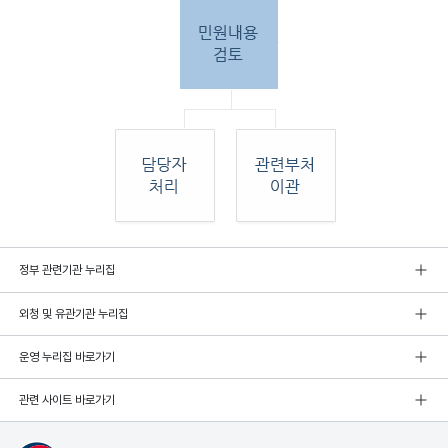
민원
정부 관련기관 누리집
인 민원접
수
외청 및 유관기관 누리집
민원
인이 우편, 팩스, 직접 방문하여 민원 접수. 종
합민
운영 누리집 바로가기
원실
에서 접수 후 민원
관련 사이트 바로가기
내용 검토. 그 후 해당 담당자 처리, 혹은 관련
부처
로 이관