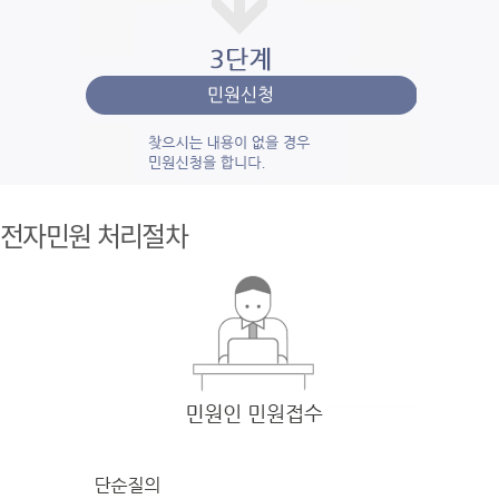
1단계 민
원사
전자민원 처리절차
례조
회
검색
어를 입력
한 후 검색을 클릭
하여 입력
한 키
워드와 유
사
한 내용을 찾
아봅니다.
2단계 자
주묻
는질