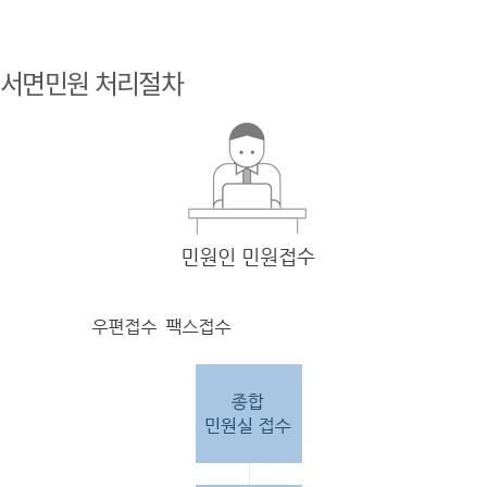
민원
인 민원접
서면민원 처리절차
수
민원
인의 단순
질의
인 경우
담당
자 처리 후 답변완료.
민원
인의 제안·유
권해
석인 경우
담당
자 처리 후 1차 답변완료. 이후 담
당자
검토 후 최종
답변완료.