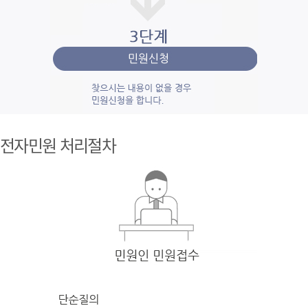
1단계 민
원사
전자민원 처리절차
례조
회
검색
어를 입력
한 후 검색을 클릭
하여 입력
한 키
워드와 유
사
한 내용을 찾
아봅니다.
2단계 자
주묻
는질