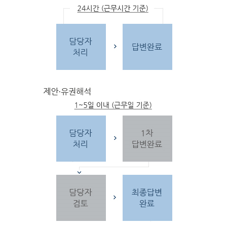
문
자
주하는 질문 및 유
사한 민원
을 참고합
니다.
3단
계 민원신
청
찾
으시는 내
용이 없을 경우 민
원신
청을 합니다.