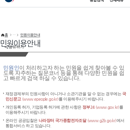
통합검색
전체메뉴
이 누리집은 대한민국 공식 전자정부 누리집입니다.
바로가기 메뉴
홈
민원이용안내
민원이용안내
공유하기
민원인
이 처리하고자 하는 민원을 쉽게 찾아볼 수 있
도록 자주하는 질문코너 등을 통해 다양한 민원을 쉽
고 빠르게 검색 하실 수 있습니다.
재정경제부의 민원사항이 아니거나 소관기관을 알 수 없는 경우에는
국
민신문고
(www.epeople.go.kr)
를 이용해주시기 바랍니다.
개인등록·허가, 기업등록·허가에 관한 사항은
정부24
(www.gov.kr)
를
이용해주시기 바랍니다.
온라인 공공입찰은
나라장터 국가종합전자조달
(www.g2b.go.kr)
에서
통합서비스 하고 있습니다.