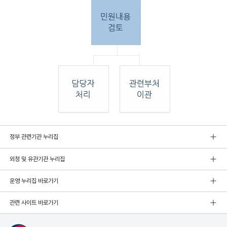
민원
정부 관련기관 누리집
인 민원접
수
외청 및 유관기관 누리집
민원
인이 우편, 팩스, 직접 방문하여 민원 접수. 종
합민
운영 누리집 바로가기
원실
에서 접수 후 민원
관련 사이트 바로가기
내용 검토. 그 후 해당 담당자 처리, 혹은 관련
부처
로 이관