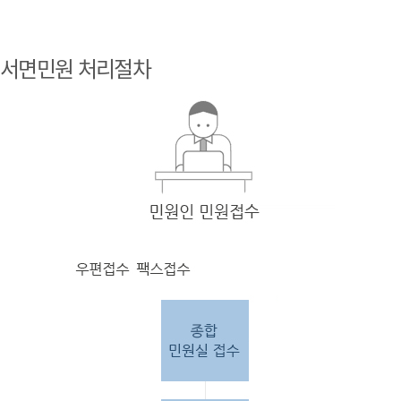
민원
인 민원접
서면민원 처리절차
수
민원
인의 단순
질의
인 경우
담당
자 처리 후 답변완료.
민원
인의 제안·유
권해
석인 경우
담당
자 처리 후 1차 답변완료. 이후 담
당자
검토 후 최종
답변완료.