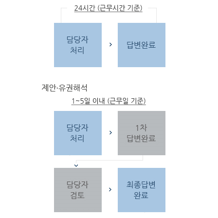
문
자
주하는 질문 및 유
사한 민원
을 참고합
니다.
3단
계 민원신
청
찾
으시는 내
용이 없을 경우 민
원신
청을 합니다.