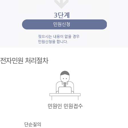
1단계 민
원사
전자민원 처리절차
례조
회
검색
어를 입력
한 후 검색을 클릭
하여 입력
한 키
워드와 유
사
한 내용을 찾
아봅니다.
2단계 자
주묻
는질