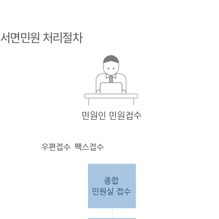
민원
인 민원접
서면민원 처리절차
수
민원
인의 단순
질의
인 경우
담당
자 처리 후 답변완료.
민원
인의 제안·유
권해
석인 경우
담당
자 처리 후 1차 답변완료. 이후 담
당자
검토 후 최종
답변완료.