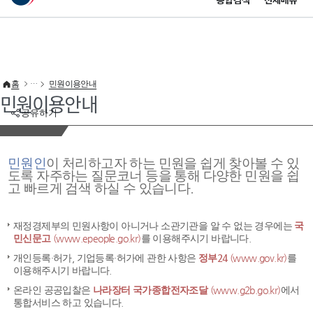
통합검색
전체메뉴
이 누리집은 대한민국 공식 전자정부 누리집입니다.
바로가기 메뉴
홈
민원이용안내
민원이용안내
공유하기
민원인
이 처리하고자 하는 민원을 쉽게 찾아볼 수 있
도록 자주하는 질문코너 등을 통해 다양한 민원을 쉽
고 빠르게 검색 하실 수 있습니다.
재정경제부의 민원사항이 아니거나 소관기관을 알 수 없는 경우에는
국
민신문고
(www.epeople.go.kr)
를 이용해주시기 바랍니다.
개인등록·허가, 기업등록·허가에 관한 사항은
정부24
(www.gov.kr)
를
이용해주시기 바랍니다.
온라인 공공입찰은
나라장터 국가종합전자조달
(www.g2b.go.kr)
에서
통합서비스 하고 있습니다.