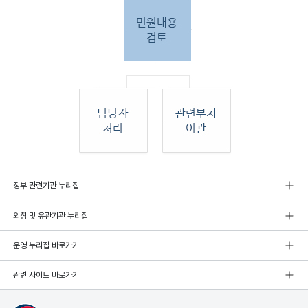
민원
정부 관련기관 누리집
인 민원접
수
외청 및 유관기관 누리집
민원
인이 우편, 팩스, 직접 방문하여 민원 접수. 종
합민
운영 누리집 바로가기
원실
에서 접수 후 민원
관련 사이트 바로가기
내용 검토. 그 후 해당 담당자 처리, 혹은 관련
부처
로 이관