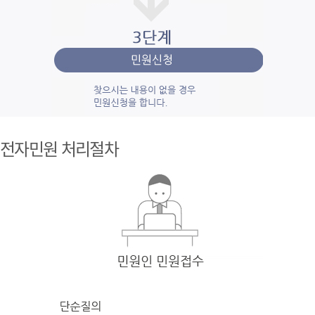
1단계 민
원사
전자민원 처리절차
례조
회
검색
어를 입력
한 후 검색을 클릭
하여 입력
한 키
워드와 유
사
한 내용을 찾
아봅니다.
2단계 자
주묻
는질