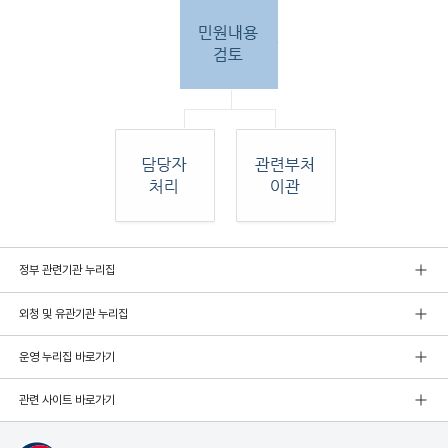
민원
정부 관련기관 누리집
인 민원접
수
외청 및 유관기관 누리집
민원
인이 우편, 팩스, 직접 방문하여 민원 접수. 종
합민
운영 누리집 바로가기
원실
에서 접수 후 민원
관련 사이트 바로가기
내용 검토. 그 후 해당 담당자 처리, 혹은 관련
부처
로 이관