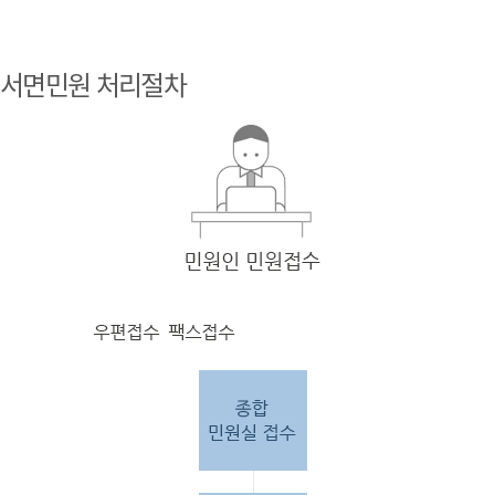
민원
인 민원접
서면민원 처리절차
수
민원
인의 단순
질의
인 경우
담당
자 처리 후 답변완료.
민원
인의 제안·유
권해
석인 경우
담당
자 처리 후 1차 답변완료. 이후 담
당자
검토 후 최종
답변완료.