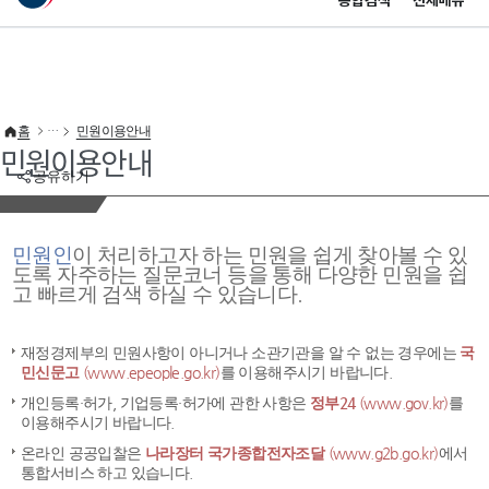
통합검색
전체메뉴
이 누리집은 대한민국 공식 전자정부 누리집입니다.
바로가기 메뉴
홈
민원이용안내
민원이용안내
공유하기
민원인
이 처리하고자 하는 민원을 쉽게 찾아볼 수 있
도록 자주하는 질문코너 등을 통해 다양한 민원을 쉽
고 빠르게 검색 하실 수 있습니다.
재정경제부의 민원사항이 아니거나 소관기관을 알 수 없는 경우에는
국
민신문고
(www.epeople.go.kr)
를 이용해주시기 바랍니다.
개인등록·허가, 기업등록·허가에 관한 사항은
정부24
(www.gov.kr)
를
이용해주시기 바랍니다.
온라인 공공입찰은
나라장터 국가종합전자조달
(www.g2b.go.kr)
에서
통합서비스 하고 있습니다.