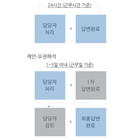
문
자
주하는 질문 및 유
사한 민원
을 참고합
니다.
3단
계 민원신
청
찾
으시는 내
용이 없을 경우 민
원신
청을 합니다.