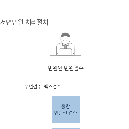
민원
인 민원접
서면민원 처리절차
수
민원
인의 단순
질의
인 경우
담당
자 처리 후 답변완료.
민원
인의 제안·유
권해
석인 경우
담당
자 처리 후 1차 답변완료. 이후 담
당자
검토 후 최종
답변완료.