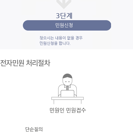
1단계 민
원사
전자민원 처리절차
례조
회
검색
어를 입력
한 후 검색을 클릭
하여 입력
한 키
워드와 유
사
한 내용을 찾
아봅니다.
2단계 자
주묻
는질