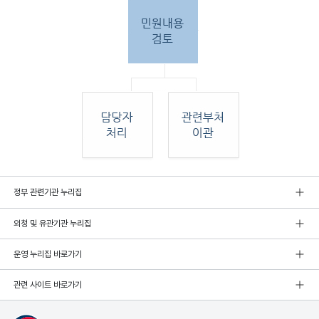
민원
정부 관련기관 누리집
인 민원접
수
외청 및 유관기관 누리집
민원
인이 우편, 팩스, 직접 방문하여 민원 접수. 종
합민
운영 누리집 바로가기
원실
에서 접수 후 민원
관련 사이트 바로가기
내용 검토. 그 후 해당 담당자 처리, 혹은 관련
부처
로 이관