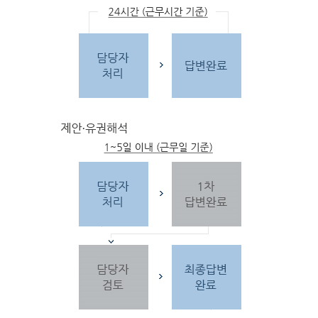
문
자
주하는 질문 및 유
사한 민원
을 참고합
니다.
3단
계 민원신
청
찾
으시는 내
용이 없을 경우 민
원신
청을 합니다.