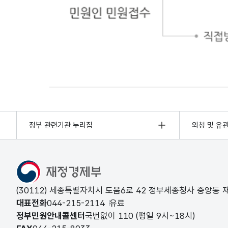
민원인 민원접수
정부 관련기관 누리집
외청 및 유
(30112) 세종특별자치시 도움6로 42 정부세종청사 중앙동
대표전화
044-215-2114
유료
정부민원안내콜센터
국번없이
110
(평일 9시~18시)