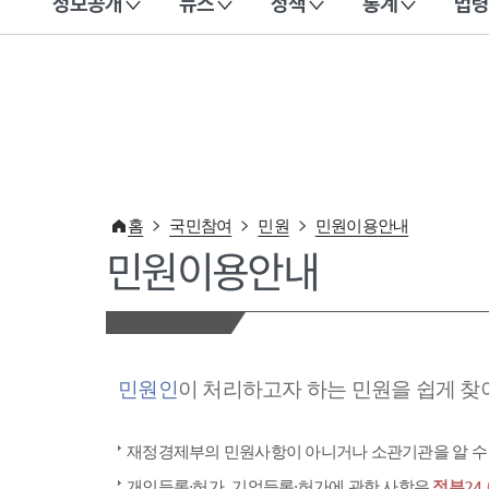
정보공개
뉴스
정책
통계
법령
이 누리집은 대한민국 공식 전자정부 누리집입니다.
홈
국민참여
민원
민원이용안내
민원이용안내
민원인
이 처리하고자 하는 민원을 쉽게 찾
재정경제부의 민원사항이 아니거나 소관기관을 알 수
개인등록·허가, 기업등록·허가에 관한 사항은
정부24