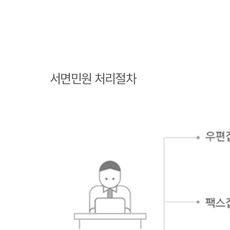
민원인 민원접수
민원인의 단순질
서면민원 처리절차
의인 경우
민원인의 제안·유권해석인 경우