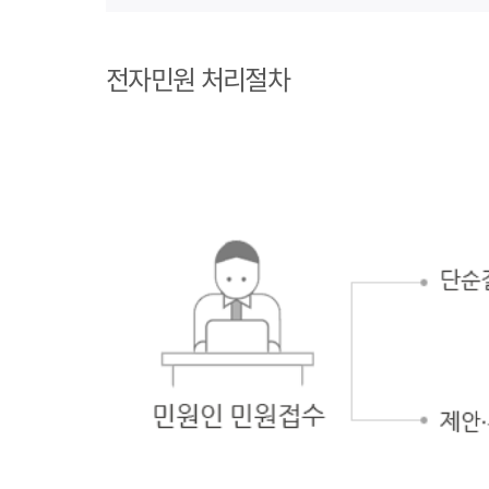
1단계 민원사례
조회
전자민원 처리절차
2단계 자주묻는
질문
3단계 민원신청