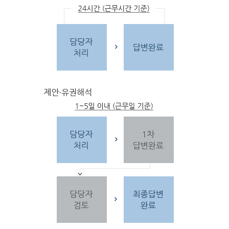
문
자
주하는 질문 및 유
사한 민원
을 참고합
니다.
3단
계 민원신
청
찾
으시는 내
용이 없을 경우 민
원신
청을 합니다.