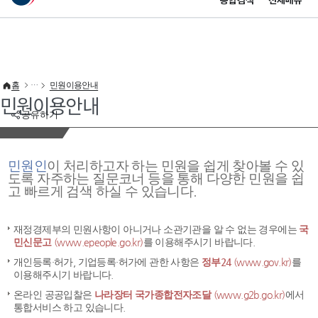
통합검색
전체메뉴
이 누리집은 대한민국 공식 전자정부 누리집입니다.
바로가기 메뉴
홈
민원이용안내
민원이용안내
공유하기
민원인
이 처리하고자 하는 민원을 쉽게 찾아볼 수 있
도록 자주하는 질문코너 등을 통해 다양한 민원을 쉽
고 빠르게 검색 하실 수 있습니다.
재정경제부의 민원사항이 아니거나 소관기관을 알 수 없는 경우에는
국
민신문고
(www.epeople.go.kr)
를 이용해주시기 바랍니다.
개인등록·허가, 기업등록·허가에 관한 사항은
정부24
(www.gov.kr)
를
이용해주시기 바랍니다.
온라인 공공입찰은
나라장터 국가종합전자조달
(www.g2b.go.kr)
에서
통합서비스 하고 있습니다.