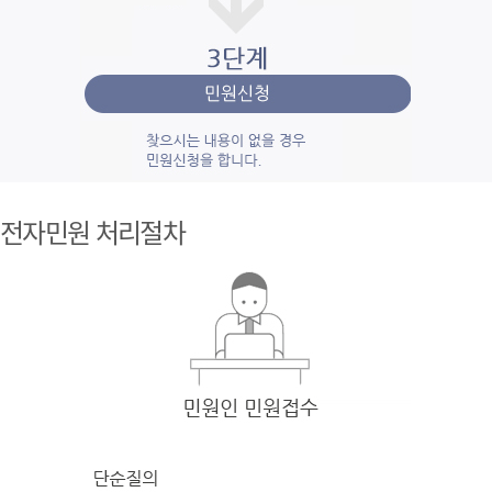
1단계 민
원사
전자민원 처리절차
례조
회
검색
어를 입력
한 후 검색을 클릭
하여 입력
한 키
워드와 유
사
한 내용을 찾
아봅니다.
2단계 자
주묻
는질