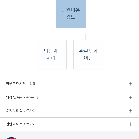
민원
정부 관련기관 누리집
인 민원접
수
외청 및 유관기관 누리집
민원
인이 우편, 팩스, 직접 방문하여 민원 접수. 종
합민
운영 누리집 바로가기
원실
에서 접수 후 민원
관련 사이트 바로가기
내용 검토. 그 후 해당 담당자 처리, 혹은 관련
부처
로 이관