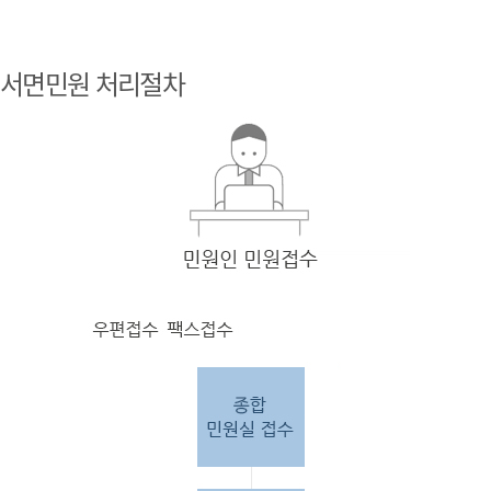
민원
인 민원접
서면민원 처리절차
수
민원
인의 단순
질의
인 경우
담당
자 처리 후 답변완료.
민원
인의 제안·유
권해
석인 경우
담당
자 처리 후 1차 답변완료. 이후 담
당자
검토 후 최종
답변완료.