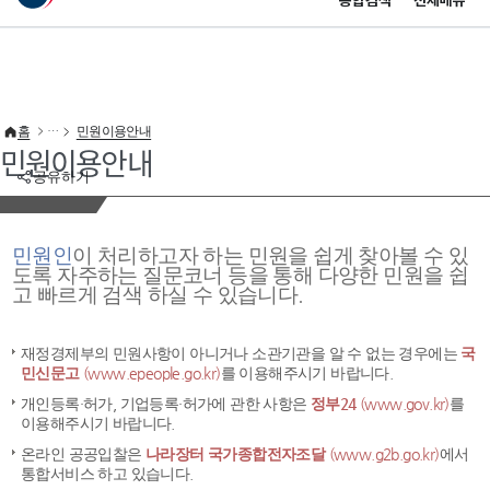
통합검색
전체메뉴
이 누리집은 대한민국 공식 전자정부 누리집입니다.
바로가기 메뉴
홈
민원이용안내
민원이용안내
공유하기
민원인
이 처리하고자 하는 민원을 쉽게 찾아볼 수 있
도록 자주하는 질문코너 등을 통해 다양한 민원을 쉽
고 빠르게 검색 하실 수 있습니다.
재정경제부의 민원사항이 아니거나 소관기관을 알 수 없는 경우에는
국
민신문고
(www.epeople.go.kr)
를 이용해주시기 바랍니다.
개인등록·허가, 기업등록·허가에 관한 사항은
정부24
(www.gov.kr)
를
이용해주시기 바랍니다.
온라인 공공입찰은
나라장터 국가종합전자조달
(www.g2b.go.kr)
에서
통합서비스 하고 있습니다.