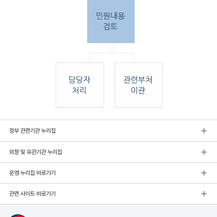
민원
정부 관련기관 누리집
인 민원접
수
외청 및 유관기관 누리집
민원
인이 우편, 팩스, 직접 방문하여 민원 접수. 종
합민
운영 누리집 바로가기
원실
에서 접수 후 민원
관련 사이트 바로가기
내용 검토. 그 후 해당 담당자 처리, 혹은 관련
부처
로 이관