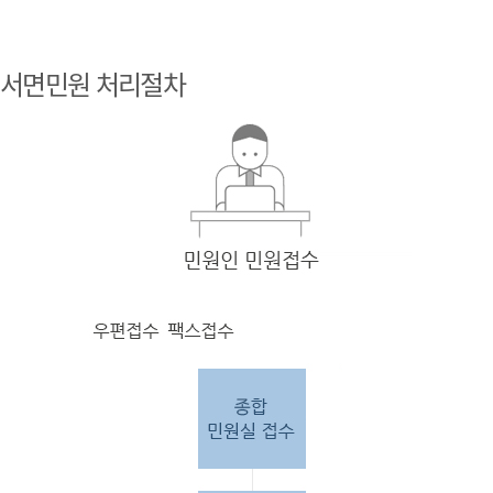
민원
인 민원접
서면민원 처리절차
수
민원
인의 단순
질의
인 경우
담당
자 처리 후 답변완료.
민원
인의 제안·유
권해
석인 경우
담당
자 처리 후 1차 답변완료. 이후 담
당자
검토 후 최종
답변완료.