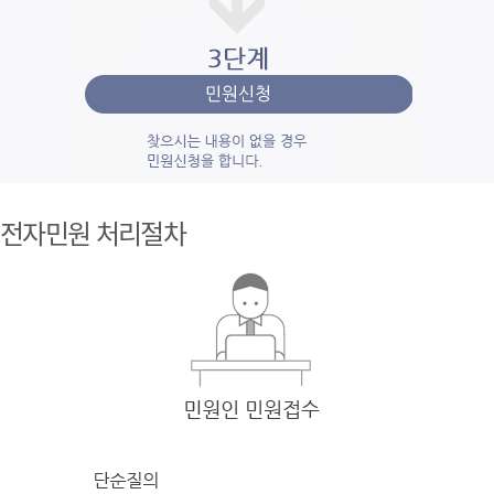
1단계 민
원사
전자민원 처리절차
례조
회
검색
어를 입력
한 후 검색을 클릭
하여 입력
한 키
워드와 유
사
한 내용을 찾
아봅니다.
2단계 자
주묻
는질