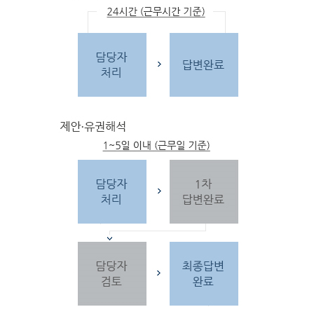
문
자
주하는 질문 및 유
사한 민원
을 참고합
니다.
3단
계 민원신
청
찾
으시는 내
용이 없을 경우 민
원신
청을 합니다.