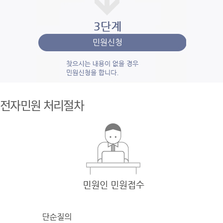
1단계 민
원사
전자민원 처리절차
례조
회
검색
어를 입력
한 후 검색을 클릭
하여 입력
한 키
워드와 유
사
한 내용을 찾
아봅니다.
2단계 자
주묻
는질