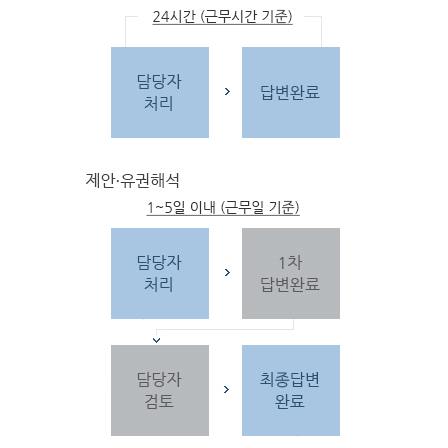
문
자
주하는 질문 및 유
사한 민원
을 참고합
니다.
3단
계 민원신
청
찾
으시는 내
용이 없을 경우 민
원신
청을 합니다.