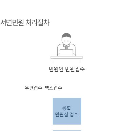
민원
인 민원접
서면민원 처리절차
수
민원
인의 단순
질의
인 경우
담당
자 처리 후 답변완료.
민원
인의 제안·유
권해
석인 경우
담당
자 처리 후 1차 답변완료. 이후 담
당자
검토 후 최종
답변완료.