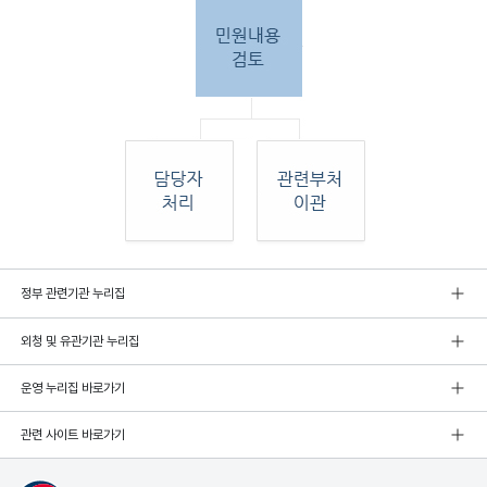
민원
정부 관련기관 누리집
인 민원접
수
외청 및 유관기관 누리집
민원
인이 우편, 팩스, 직접 방문하여 민원 접수. 종
합민
운영 누리집 바로가기
원실
에서 접수 후 민원
관련 사이트 바로가기
내용 검토. 그 후 해당 담당자 처리, 혹은 관련
부처
로 이관