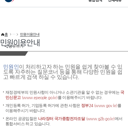
통합검색
전체메뉴
이 누리집은 대한민국 공식 전자정부 누리집입니다.
바로가기 메뉴
홈
민원이용안내
민원이용안내
공유하기
민원인
이 처리하고자 하는 민원을 쉽게 찾아볼 수 있
도록 자주하는 질문코너 등을 통해 다양한 민원을 쉽
고 빠르게 검색 하실 수 있습니다.
재정경제부의 민원사항이 아니거나 소관기관을 알 수 없는 경우에는
국
민신문고
(www.epeople.go.kr)
를 이용해주시기 바랍니다.
개인등록·허가, 기업등록·허가에 관한 사항은
정부24
(www.gov.kr)
를
이용해주시기 바랍니다.
온라인 공공입찰은
나라장터 국가종합전자조달
(www.g2b.go.kr)
에서
통합서비스 하고 있습니다.