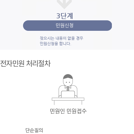
1단계 민
원사
전자민원 처리절차
례조
회
검색
어를 입력
한 후 검색을 클릭
하여 입력
한 키
워드와 유
사
한 내용을 찾
아봅니다.
2단계 자
주묻
는질