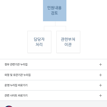
민원
정부 관련기관 누리집
인 민원접
수
외청 및 유관기관 누리집
민원
인이 우편, 팩스, 직접 방문하여 민원 접수. 종
합민
운영 누리집 바로가기
원실
에서 접수 후 민원
관련 사이트 바로가기
내용 검토. 그 후 해당 담당자 처리, 혹은 관련
부처
로 이관