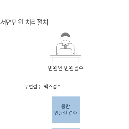
민원
인 민원접
서면민원 처리절차
수
민원
인의 단순
질의
인 경우
담당
자 처리 후 답변완료.
민원
인의 제안·유
권해
석인 경우
담당
자 처리 후 1차 답변완료. 이후 담
당자
검토 후 최종
답변완료.