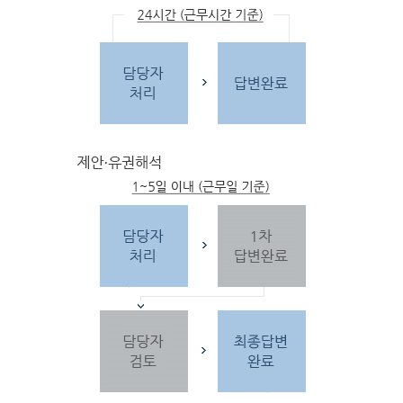
문
자
주하는 질문 및 유
사한 민원
을 참고합
니다.
3단
계 민원신
청
찾
으시는 내
용이 없을 경우 민
원신
청을 합니다.