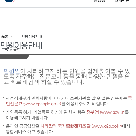
통합검색
전체메뉴
이 누리집은 대한민국 공식 전자정부 누리집입니다.
바로가기 메뉴
홈
민원이용안내
민원이용안내
공유하기
민원인
이 처리하고자 하는 민원을 쉽게 찾아볼 수 있
도록 자주하는 질문코너 등을 통해 다양한 민원을 쉽
고 빠르게 검색 하실 수 있습니다.
재정경제부의 민원사항이 아니거나 소관기관을 알 수 없는 경우에는
국
민신문고
(www.epeople.go.kr)
를 이용해주시기 바랍니다.
개인등록·허가, 기업등록·허가에 관한 사항은
정부24
(www.gov.kr)
를
이용해주시기 바랍니다.
온라인 공공입찰은
나라장터 국가종합전자조달
(www.g2b.go.kr)
에서
통합서비스 하고 있습니다.