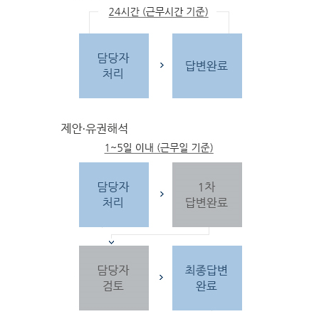
문
자
주하는 질문 및 유
사한 민원
을 참고합
니다.
3단
계 민원신
청
찾
으시는 내
용이 없을 경우 민
원신
청을 합니다.