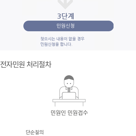
1단계 민
원사
전자민원 처리절차
례조
회
검색
어를 입력
한 후 검색을 클릭
하여 입력
한 키
워드와 유
사
한 내용을 찾
아봅니다.
2단계 자
주묻
는질