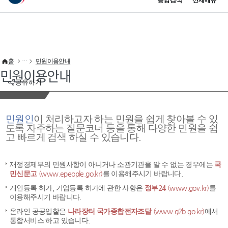
통합검색
전체메뉴
이 누리집은 대한민국 공식 전자정부 누리집입니다.
바로가기 메뉴
홈
민원이용안내
민원이용안내
공유하기
민원인
이 처리하고자 하는 민원을 쉽게 찾아볼 수 있
도록 자주하는 질문코너 등을 통해 다양한 민원을 쉽
고 빠르게 검색 하실 수 있습니다.
재정경제부의 민원사항이 아니거나 소관기관을 알 수 없는 경우에는
국
민신문고
(www.epeople.go.kr)
를 이용해주시기 바랍니다.
개인등록·허가, 기업등록·허가에 관한 사항은
정부24
(www.gov.kr)
를
이용해주시기 바랍니다.
온라인 공공입찰은
나라장터 국가종합전자조달
(www.g2b.go.kr)
에서
통합서비스 하고 있습니다.