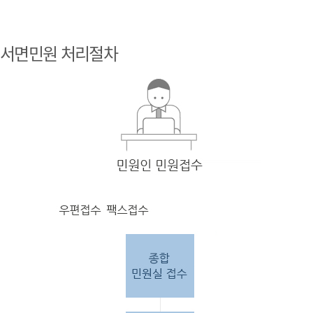
민원
인 민원접
서면민원 처리절차
수
민원
인의 단순
질의
인 경우
담당
자 처리 후 답변완료.
민원
인의 제안·유
권해
석인 경우
담당
자 처리 후 1차 답변완료. 이후 담
당자
검토 후 최종
답변완료.