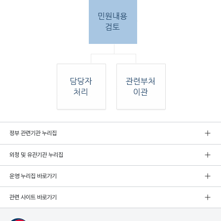
민원
정부 관련기관 누리집
인 민원접
수
외청 및 유관기관 누리집
민원
인이 우편, 팩스, 직접 방문하여 민원 접수. 종
합민
운영 누리집 바로가기
원실
에서 접수 후 민원
관련 사이트 바로가기
내용 검토. 그 후 해당 담당자 처리, 혹은 관련
부처
로 이관