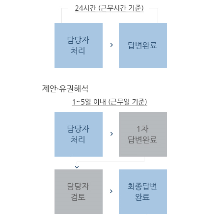
문
자
주하는 질문 및 유
사한 민원
을 참고합
니다.
3단
계 민원신
청
찾
으시는 내
용이 없을 경우 민
원신
청을 합니다.