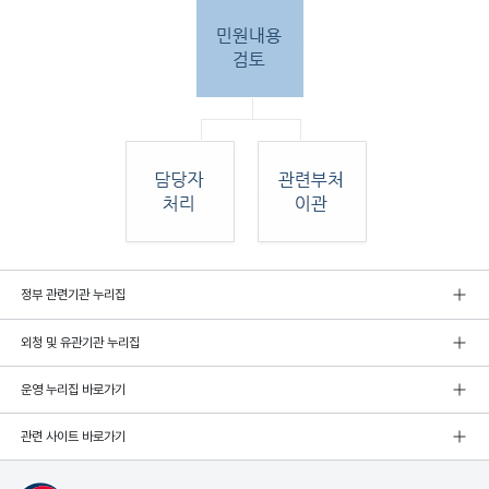
민원
정부 관련기관 누리집
인 민원접
수
외청 및 유관기관 누리집
민원
인이 우편, 팩스, 직접 방문하여 민원 접수. 종
합민
운영 누리집 바로가기
원실
에서 접수 후 민원
관련 사이트 바로가기
내용 검토. 그 후 해당 담당자 처리, 혹은 관련
부처
로 이관