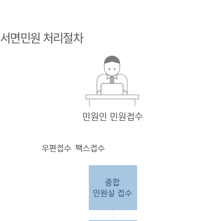
민원
인 민원접
서면민원 처리절차
수
민원
인의 단순
질의
인 경우
담당
자 처리 후 답변완료.
민원
인의 제안·유
권해
석인 경우
담당
자 처리 후 1차 답변완료. 이후 담
당자
검토 후 최종
답변완료.