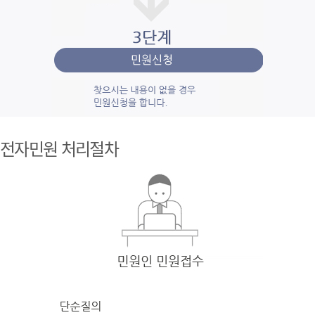
1단계 민
원사
전자민원 처리절차
례조
회
검색
어를 입력
한 후 검색을 클릭
하여 입력
한 키
워드와 유
사
한 내용을 찾
아봅니다.
2단계 자
주묻
는질