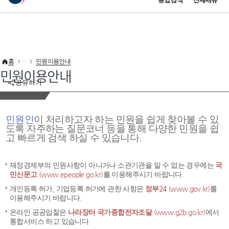
통합검색
전체메뉴
이 누리집은 대한민국 공식 전자정부 누리집입니다.
바로가기 메뉴
홈
민원이용안내
민원이용안내
공유하기
민원인
이 처리하고자 하는 민원을 쉽게 찾아볼 수 있
도록 자주하는 질문코너 등을 통해 다양한 민원을 쉽
고 빠르게 검색 하실 수 있습니다.
재정경제부의 민원사항이 아니거나 소관기관을 알 수 없는 경우에는
국
민신문고
(www.epeople.go.kr)
를 이용해주시기 바랍니다.
개인등록·허가, 기업등록·허가에 관한 사항은
정부24
(www.gov.kr)
를
이용해주시기 바랍니다.
온라인 공공입찰은
나라장터 국가종합전자조달
(www.g2b.go.kr)
에서
통합서비스 하고 있습니다.