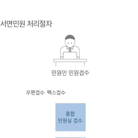
민원
인 민원접
서면민원 처리절차
수
민원
인의 단순
질의
인 경우
담당
자 처리 후 답변완료.
민원
인의 제안·유
권해
석인 경우
담당
자 처리 후 1차 답변완료. 이후 담
당자
검토 후 최종
답변완료.