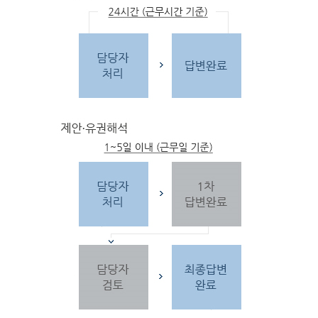
문
자
주하는 질문 및 유
사한 민원
을 참고합
니다.
3단
계 민원신
청
찾
으시는 내
용이 없을 경우 민
원신
청을 합니다.