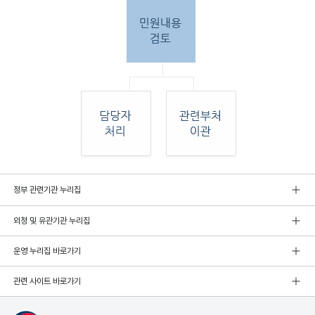
민원
정부 관련기관 누리집
인 민원접
수
외청 및 유관기관 누리집
민원
인이 우편, 팩스, 직접 방문하여 민원 접수. 종
합민
운영 누리집 바로가기
원실
에서 접수 후 민원
관련 사이트 바로가기
내용 검토. 그 후 해당 담당자 처리, 혹은 관련
부처
로 이관