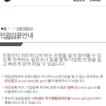
통합검색
전체메뉴
이 누리집은 대한민국 공식 전자정부 누리집입니다.
바로가기 메뉴
홈
민원이용안내
민원이용안내
공유하기
민원인
이 처리하고자 하는 민원을 쉽게 찾아볼 수 있
도록 자주하는 질문코너 등을 통해 다양한 민원을 쉽
고 빠르게 검색 하실 수 있습니다.
재정경제부의 민원사항이 아니거나 소관기관을 알 수 없는 경우에는
국
민신문고
(www.epeople.go.kr)
를 이용해주시기 바랍니다.
개인등록·허가, 기업등록·허가에 관한 사항은
정부24
(www.gov.kr)
를
이용해주시기 바랍니다.
온라인 공공입찰은
나라장터 국가종합전자조달
(www.g2b.go.kr)
에서
통합서비스 하고 있습니다.