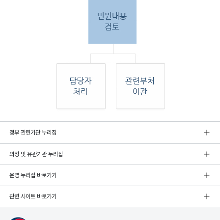
민원
정부 관련기관 누리집
인 민원접
수
외청 및 유관기관 누리집
민원
인이 우편, 팩스, 직접 방문하여 민원 접수. 종
합민
운영 누리집 바로가기
원실
에서 접수 후 민원
관련 사이트 바로가기
내용 검토. 그 후 해당 담당자 처리, 혹은 관련
부처
로 이관