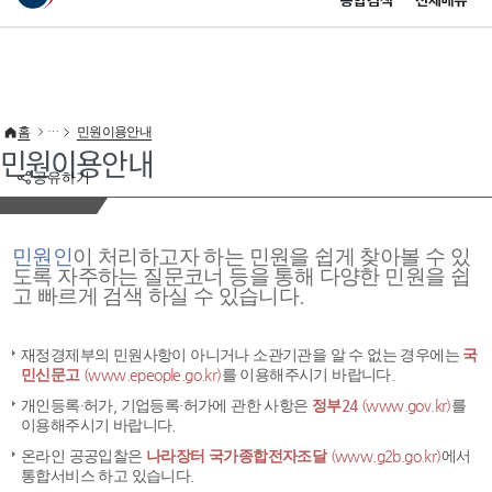
통합검색
전체메뉴
이 누리집은 대한민국 공식 전자정부 누리집입니다.
바로가기 메뉴
홈
민원이용안내
민원이용안내
공유하기
민원인
이 처리하고자 하는 민원을 쉽게 찾아볼 수 있
도록 자주하는 질문코너 등을 통해 다양한 민원을 쉽
고 빠르게 검색 하실 수 있습니다.
재정경제부의 민원사항이 아니거나 소관기관을 알 수 없는 경우에는
국
민신문고
(www.epeople.go.kr)
를 이용해주시기 바랍니다.
개인등록·허가, 기업등록·허가에 관한 사항은
정부24
(www.gov.kr)
를
이용해주시기 바랍니다.
온라인 공공입찰은
나라장터 국가종합전자조달
(www.g2b.go.kr)
에서
통합서비스 하고 있습니다.