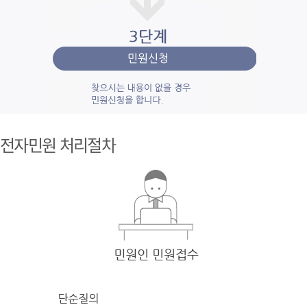
1단계 민
원사
전자민원 처리절차
례조
회
검색
어를 입력
한 후 검색을 클릭
하여 입력
한 키
워드와 유
사
한 내용을 찾
아봅니다.
2단계 자
주묻
는질