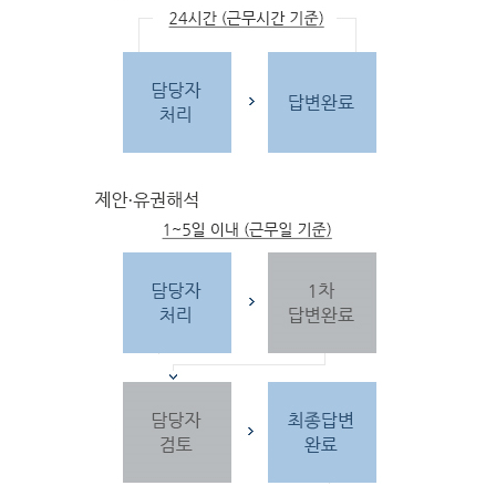
문
자
주하는 질문 및 유
사한 민원
을 참고합
니다.
3단
계 민원신
청
찾
으시는 내
용이 없을 경우 민
원신
청을 합니다.