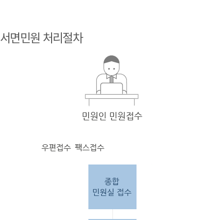
민원
인 민원접
서면민원 처리절차
수
민원
인의 단순
질의
인 경우
담당
자 처리 후 답변완료.
민원
인의 제안·유
권해
석인 경우
담당
자 처리 후 1차 답변완료. 이후 담
당자
검토 후 최종
답변완료.