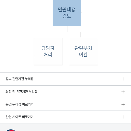
민원
정부 관련기관 누리집
인 민원접
수
외청 및 유관기관 누리집
민원
인이 우편, 팩스, 직접 방문하여 민원 접수. 종
합민
운영 누리집 바로가기
원실
에서 접수 후 민원
관련 사이트 바로가기
내용 검토. 그 후 해당 담당자 처리, 혹은 관련
부처
로 이관