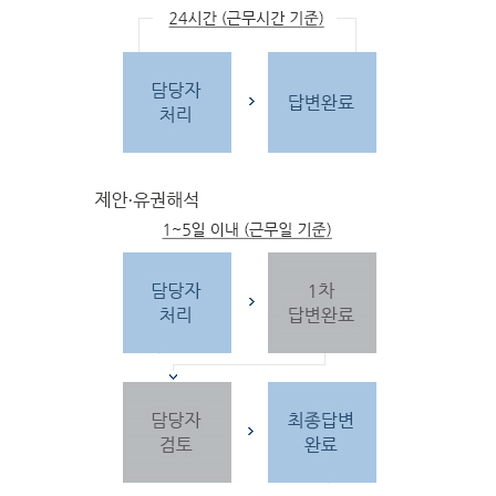
문
자
주하는 질문 및 유
사한 민원
을 참고합
니다.
3단
계 민원신
청
찾
으시는 내
용이 없을 경우 민
원신
청을 합니다.