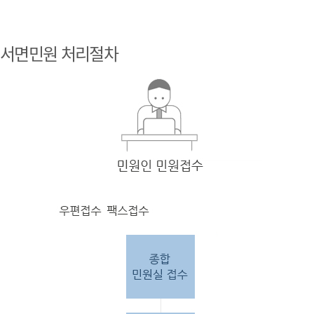
민원
인 민원접
서면민원 처리절차
수
민원
인의 단순
질의
인 경우
담당
자 처리 후 답변완료.
민원
인의 제안·유
권해
석인 경우
담당
자 처리 후 1차 답변완료. 이후 담
당자
검토 후 최종
답변완료.