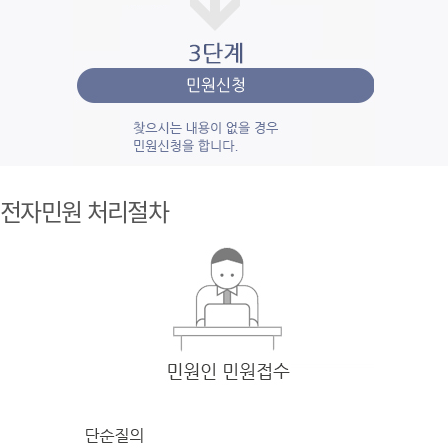
1단계 민
원사
전자민원 처리절차
례조
회
검색
어를 입력
한 후 검색을 클릭
하여 입력
한 키
워드와 유
사
한 내용을 찾
아봅니다.
2단계 자
주묻
는질