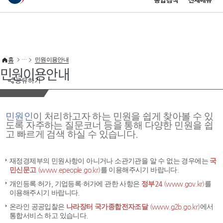
통합검색
전체메뉴
이 누리집은 대한민국 공식 전자정부 누리집입니다.
바로가기 메뉴
홈
민원이용안내
민원이용안내
공유하기
민원인
이 처리하고자 하는 민원을 쉽게 찾아볼 수 있
도록 자주하는 질문코너 등을 통해 다양한 민원을 쉽
고 빠르게 검색 하실 수 있습니다.
재정경제부의 민원사항이 아니거나 소관기관을 알 수 없는 경우에는
국
민신문고
(www.epeople.go.kr)
를 이용해주시기 바랍니다.
개인등록·허가, 기업등록·허가에 관한 사항은
정부24
(www.gov.kr)
를
이용해주시기 바랍니다.
온라인 공공입찰은
나라장터 국가종합전자조달
(www.g2b.go.kr)
에서
통합서비스 하고 있습니다.