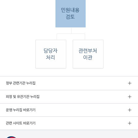
민원
정부 관련기관 누리집
인 민원접
수
외청 및 유관기관 누리집
민원
인이 우편, 팩스, 직접 방문하여 민원 접수. 종
합민
운영 누리집 바로가기
원실
에서 접수 후 민원
관련 사이트 바로가기
내용 검토. 그 후 해당 담당자 처리, 혹은 관련
부처
로 이관