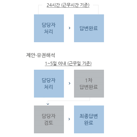
문
자
주하는 질문 및 유
사한 민원
을 참고합
니다.
3단
계 민원신
청
찾
으시는 내
용이 없을 경우 민
원신
청을 합니다.