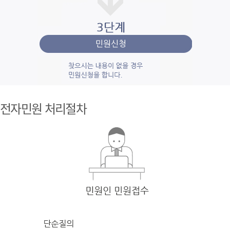
1단계 민
원사
전자민원 처리절차
례조
회
검색
어를 입력
한 후 검색을 클릭
하여 입력
한 키
워드와 유
사
한 내용을 찾
아봅니다.
2단계 자
주묻
는질