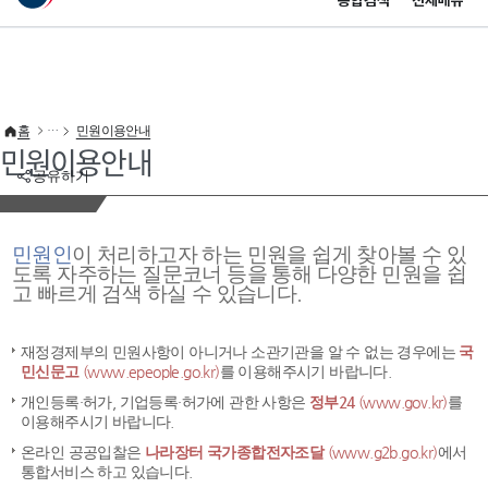
통합검색
전체메뉴
이 누리집은 대한민국 공식 전자정부 누리집입니다.
바로가기 메뉴
홈
민원이용안내
민원이용안내
공유하기
민원인
이 처리하고자 하는 민원을 쉽게 찾아볼 수 있
도록 자주하는 질문코너 등을 통해 다양한 민원을 쉽
고 빠르게 검색 하실 수 있습니다.
재정경제부의 민원사항이 아니거나 소관기관을 알 수 없는 경우에는
국
민신문고
(www.epeople.go.kr)
를 이용해주시기 바랍니다.
개인등록·허가, 기업등록·허가에 관한 사항은
정부24
(www.gov.kr)
를
이용해주시기 바랍니다.
온라인 공공입찰은
나라장터 국가종합전자조달
(www.g2b.go.kr)
에서
통합서비스 하고 있습니다.