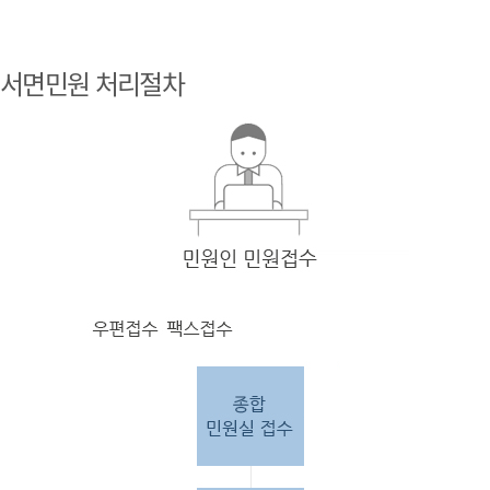
민원
인 민원접
서면민원 처리절차
수
민원
인의 단순
질의
인 경우
담당
자 처리 후 답변완료.
민원
인의 제안·유
권해
석인 경우
담당
자 처리 후 1차 답변완료. 이후 담
당자
검토 후 최종
답변완료.